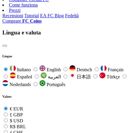
Come funziona
Prezzi
Recensioni
Tutorial
EA FC Blog
Fedeltà
Comprare
FC Coins
Lingua e valuta
Lingue
Italiano
English
Deutsch
Français
Español
العربية
日本語
Türkçe
Nederlands
Português
Valute
€
EUR
£
GBP
$
USD
R$
BRL
ƒ
CHF