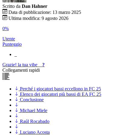
Scritto da
Dan Hahner
Data di pubblicazione: 13 marzo 2025
Ultima modifica: 9 agosto 2026
0%
Utente
Punteggio
Grazie!
la tua
vibe
?
Collegamenti rapidi
Perché i giocatori bassi eccellono in FC 25
Elenco dei giocatori più bassi di EA FC 25
Conclusione
Michael Miele
Raúl Rocabado
Luciano Acosta