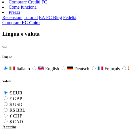
Comprare Crediti FC
Come funziona
Prezzi
Recensioni
Tutorial
EA FC Blog
Fedeltà
Comprare
FC Coins
Lingua e valuta
Lingue
Italiano
English
Deutsch
Français
Valute
€
EUR
£
GBP
$
USD
R$
BRL
ƒ
CHF
$
CAD
Accetta