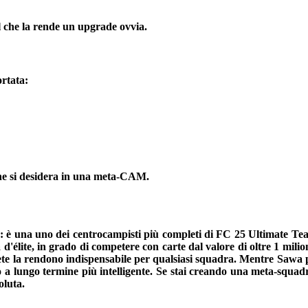
il che la rende un upgrade ovvia.
rtata:
ò che si desidera in una meta-CAM.
 è una uno dei centrocampisti più completi di FC 25 Ultimate Team.
iva d'élite, in grado di competere con carte dal valore di oltre 1 
plete la rendono indispensabile per qualsiasi squadra. Mentre Sawa po
to a lungo termine più intelligente. Se stai creando una meta-squad
oluta.