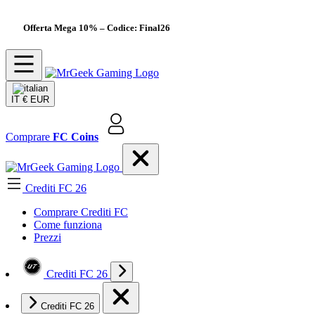
Offerta Mega 10%
– Codice: Final26
IT
€ EUR
Comprare
FC Coins
Crediti FC 26
Comprare Crediti FC
Come funziona
Prezzi
Crediti FC 26
Crediti FC 26