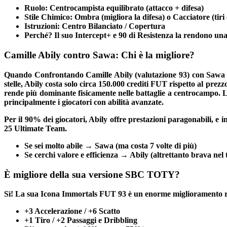
Ruolo:
Centrocampista equilibrato (attacco + difesa)
Stile Chimico:
Ombra (migliora la difesa) o Cacciatore (tiri 
Istruzioni:
Centro Bilanciato / Copertura
Perché?
Il suo Intercept+ e 90 di Resistenza la rendono un
Camille Abily contro Sawa: Chi è la migliore?
Quando Confrontando Camille Abily (valutazione 93) con Sawa (
stelle, Abily costa solo circa 150.000 crediti FUT rispetto al prez
rende più dominante fisicamente nelle battaglie a centrocampo. L'u
principalmente i giocatori con abilità avanzate.
Per il 90% dei giocatori, Abily offre prestazioni paragonabili, e i
25 Ultimate Team.
Se sei molto abile → Sawa (ma costa 7 volte di più)
Se cerchi valore e efficienza → Abily (altrettanto brava nel ti
È migliore della sua versione SBC TOTY?
Sì! La sua Icona Immortals FUT 93 è un enorme miglioramento r
+3 Accelerazione / +6 Scatto
+1 Tiro / +2 Passaggi e Dribbling