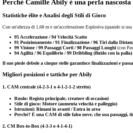
Perché Camille Abily è una perla nascosta
Statistiche élite e Analisi degli Stili di Gioco
Con un'altezza di 1,68 m e un'accelerazione Esplosiva (quando si usa
95 Accelerazione / 94 Velocità Scatto
91 Posizionamento / 91 Finalizzazione / 96 Tiri dalla Distan
99 Visione / 99 Passaggi Corti / 98 Passaggi Lunghi
(con Pas
94 Agilità / 96 Equilibrio / 99 Dribbling (fluido con la pall
Il suo piede debole a cinque stelle garantisce finalizzazioni e pas
Migliori posizioni e tattiche per Abily
1. CAM centrale (4-2-3-1 o 4-1-2-1-2 stretto)
Ruolo:
Regista principale, creatore di occasioni
Stile di gioco:
Motore (aumenta velocità e palleggio)
Istruzioni:
Rimani in avanti / Entra in area
Perché?
È una CAM di stile falso nove, che usa passaggi, tir
2. CM Box-to-Box (4-3-3 o 4-1-4-1)