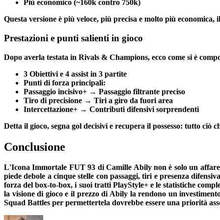
Più economico (~160k contro 750k)
Questa versione è più veloce, più precisa e molto più economica, 
Prestazioni e punti salienti in gioco
Dopo averla testata in Rivals & Champions, ecco come si è compo
3 Obiettivi e 4 assist in 3 partite
Punti di forza principali:
Passaggio incisivo+ → Passaggio filtrante preciso
Tiro di precisione → Tiri a giro da fuori area
Intercettazione+ → Contributi difensivi sorprendenti
Detta il gioco, segna gol decisivi e recupera il possesso: tutto ci
Conclusione
L'Icona Immortale FUT 93 di Camille Abily non è solo un affare:
piede debole a cinque stelle con passaggi, tiri e presenza difens
forza del box-to-box, i suoi tratti PlayStyle+ e le statistiche com
la visione di gioco e il prezzo di Abily la rendono un investimen
Squad Battles per permettertela dovrebbe essere una priorità ass