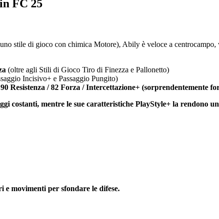
 in FC 25
 uno stile di gioco con chimica Motore), Abily è veloce a centrocampo,
za
(oltre agli Stili di Gioco Tiro di Finezza e Pallonetto)
saggio Incisivo+ e Passaggio Pungito)
a) 90 Resistenza / 82 Forza / Intercettazione+ (sorprendentemente for
saggi costanti, mentre le sue caratteristiche PlayStyle+ la rendono u
i e movimenti per sfondare le difese.