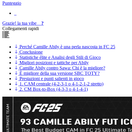
Punteggio
Grazie!
la tua
vibe
?
Collegamenti rapidi
Perché Camille Abily è una perla nascosta in FC 25
Conclusione
Statistiche élite e Analisi degli Stili di Gioco
Migliori posizioni e tattiche per Abily
Camille Abily contro Sawa: Chi è la migliore?
È migliore della sua versione SBC TOTY?
Prestazioni e punti salienti in gioco
1. CAM centrale (4-2-3-1 o 4-1-2-1-2 stretto)
2. CM Box-to-Box (4-3-3 o 4-1-4-1)