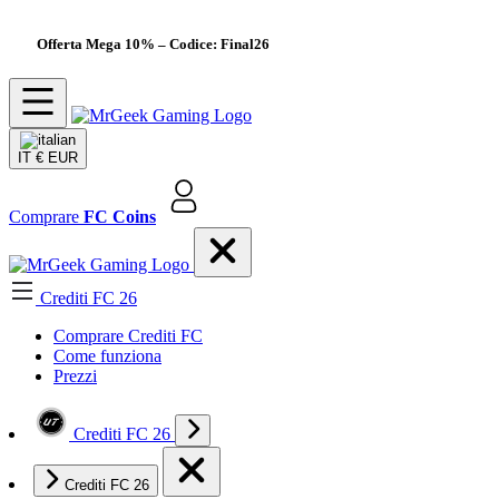
Offerta Mega 10%
– Codice: Final26
IT
€ EUR
Comprare
FC Coins
Crediti FC 26
Comprare Crediti FC
Come funziona
Prezzi
Crediti FC 26
Crediti FC 26