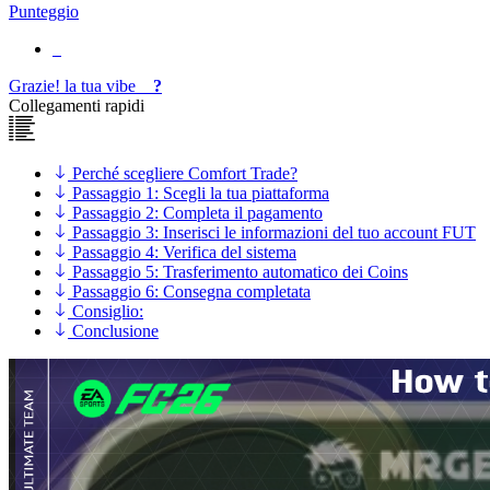
Punteggio
Grazie!
la tua
vibe
?
Collegamenti rapidi
Perché scegliere Comfort Trade?
Passaggio 1: Scegli la tua piattaforma
Passaggio 2: Completa il pagamento
Passaggio 3: Inserisci le informazioni del tuo account FUT
Passaggio 4: Verifica del sistema
Passaggio 5: Trasferimento automatico dei Coins
Passaggio 6: Consegna completata
Consiglio:
Conclusione