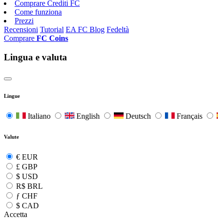
Comprare Crediti FC
Come funziona
Prezzi
Recensioni
Tutorial
EA FC Blog
Fedeltà
Comprare
FC Coins
Lingua e valuta
Lingue
Italiano
English
Deutsch
Français
Valute
€
EUR
£
GBP
$
USD
R$
BRL
ƒ
CHF
$
CAD
Accetta