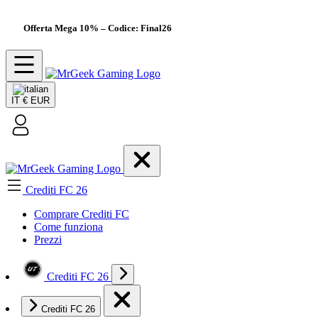
Offerta Mega 10%
– Codice: Final26
IT
€ EUR
Crediti FC 26
Comprare Crediti FC
Come funziona
Prezzi
Crediti FC 26
Crediti FC 26