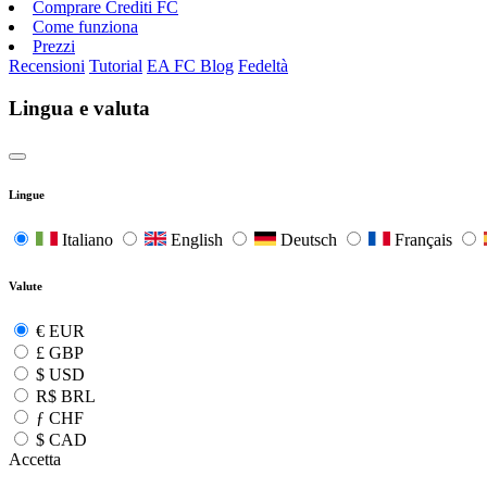
Comprare Crediti FC
Come funziona
Prezzi
Recensioni
Tutorial
EA FC Blog
Fedeltà
Lingua e valuta
Lingue
Italiano
English
Deutsch
Français
Valute
€
EUR
£
GBP
$
USD
R$
BRL
ƒ
CHF
$
CAD
Accetta