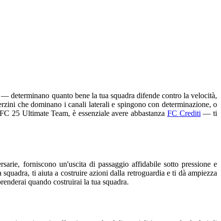
tra — determinano quanto bene la tua squadra difende contro la velocità,
 terzini che dominano i canali laterali e spingono con determinazione, o
 tuo FC 25 Ultimate Team, è essenziale avere abbastanza
FC Crediti
— ti
sarie, forniscono un'uscita di passaggio affidabile sotto pressione e
 squadra, ti aiuta a costruire azioni dalla retroguardia e ti dà ampiezza
prenderai quando costruirai la tua squadra.