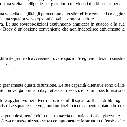
. Una scelta intelligente per giocatori con vincoli di chimica o per chi
a velocità e agilità gli permettono di gestire efficacemente la maggior
i la tua squadra verso opzioni di valutazione superiore.
va. Le sue sovrapposizioni aggiungono ampiezza in attacco e la sua
to, Boey è un'opzione conveniente che non indebolisce attivamente la
ficile per le ali avversarie trovare spazio. Scegliere il terzino sinistro
ensiva.
no pienamente questa distinzione. Le sue capacità difensive sono d'élite
he non venga bruciato dagli attaccanti veloci, e i suoi cross forniscono
ore aggiuntivo per diverse costruzioni di squadra. Il suo dribbling, la
 deciso. Le squadre che vogliono un terzino tecnicamente dotato che crei
 e pericolosi, rendendolo una minaccia naturale sui calci piazzati e in
può essere massimizzato senza compromettere la struttura difensiva alle