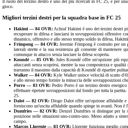
Il ruolo del terzino destro è uno dei più ricercati in FC 25, e per u
gioco.
Migliori terzini destri per la squadra base in FC 25
Hakimi — 84 OVR:
Achraf Hakimi è uno dei terzini destri pi
recuperare in difesa e lanciarsi in sovrapposizioni offensive co
dinamico, offensivo e allo stesso tempo solido in difesa, Hakimi
Frimpong — 84 OVR:
Jeremie Frimpong è costruito per un gi
laterali strette e la sua resistenza gli consente di mantenere q
comunque in attacco senza lasciare la difesa scoperta.
Koundé — 85 OVR:
Jules Koundé offre un'opzione più equili
attaccanti senza scoprirsi, mentre la sua compostezza e qualità
trarranno il massimo dalla capacità di Koundé di ripartire pulita
Walker — 84 OVR:
Kyle Walker unisce velocità di scatto d'él
e allo stesso tempo fornire la minaccia delle sovrapposizioni ch
Porro — 83 OVR:
Pedro Porro è un terzino destro energico e 
effettuare ripetute sovrapposizioni dal fondo per tutta la partit
25.
Dalot — 82 OVR:
Diogo Dalot offre un'opzione affidabile e c
forniscono un'uscita affidabile quando spinge in avanti. Non è l'o
Dumfries — 82 OVR:
Denzel Dumfries si distingue per la su
posizione nelle situazioni uno-contro-uno. Meno adatto a sistem
campo.
Marcos Llorente — 83 OVR:
Llorente funziona meglio come t