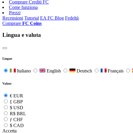
Comprare Crediti FC
Come funziona
Prezzi
Recensioni
Tutorial
EA FC Blog
Fedeltà
Comprare
FC Coins
Lingua e valuta
Lingue
Italiano
English
Deutsch
Français
Valute
€
EUR
£
GBP
$
USD
R$
BRL
ƒ
CHF
$
CAD
Accetta