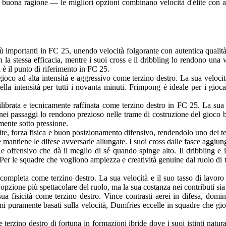
na buona ragione — le migliori opzioni combinano velocità d'élite con au
ù importanti in FC 25, unendo velocità folgorante con autentica qualità 
n la stessa efficacia, mentre i suoi cross e il dribbling lo rendono una
 è il punto di riferimento in FC 25.
oco ad alta intensità e aggressivo come terzino destro. La sua velocità 
uella intensità per tutti i novanta minuti. Frimpong è ideale per i gioc
brata e tecnicamente raffinata come terzino destro in FC 25. La sua ac
 nei passaggi lo rendono prezioso nelle trame di costruzione del gioco b
mente sotto pressione.
ite, forza fisica e buon posizionamento difensivo, rendendolo uno dei ter
e mantiene le difese avversarie allungate. I suoi cross dalle fasce aggiu
offensivo che dà il meglio di sé quando spinge alto. Il dribbling e i c
a. Per le squadre che vogliono ampiezza e creatività genuine dal ruolo di
ompleta come terzino destro. La sua velocità e il suo tasso di lavoro 
pzione più spettacolare del ruolo, ma la sua costanza nei contributi sia d
a fisicità come terzino destro. Vince contrasti aerei in difesa, domina
i puramente basati sulla velocità, Dumfries eccelle in squadre che gioc
erzino destro di fortuna in formazioni ibride dove i suoi istinti natu