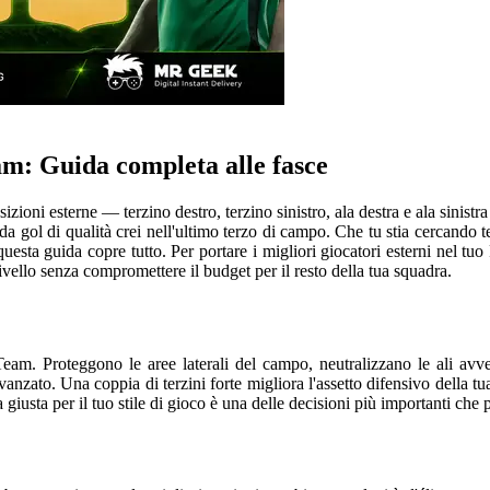
eam: Guida completa alle fasce
sizioni esterne — terzino destro, terzino sinistro, ala destra e ala sinis
 da gol di qualità crei nell'ultimo terzo di campo. Che tu stia cercando
, questa guida copre tutto. Per portare i migliori giocatori esterni nel
 livello senza compromettere il budget per il resto della tua squadra.
am. Proteggono le aree laterali del campo, neutralizzano le ali avver
vanzato. Una coppia di terzini forte migliora l'assetto difensivo della tua
giusta per il tuo stile di gioco è una delle decisioni più importanti che 