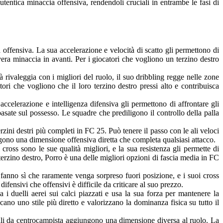
tentica minaccia offensiva, rendendoli cruciali in entrambe le fasi di
offensiva. La sua accelerazione e velocità di scatto gli permettono di
 vera minaccia in avanti. Per i giocatori che vogliono un terzino destro
rivaleggia con i migliori del ruolo, il suo dribbling regge nelle zone
atori che vogliono che il loro terzino destro pressi alto e contribuisca
celerazione e intelligenza difensiva gli permettono di affrontare gli
asate sul possesso. Le squadre che prediligono il controllo della palla
zini destri più completi in FC 25. Può tenere il passo con le ali veloci
ngono una dimensione offensiva diretta che completa qualsiasi attacco.
ross sono le sue qualità migliori, e la sua resistenza gli permette di
 terzino destro, Porro è una delle migliori opzioni di fascia media in FC
fanno sì che raramente venga sorpreso fuori posizione, e i suoi cross
ifensivi che offensivi è difficile da criticare al suo prezzo.
 i duelli aerei sui calci piazzati e usa la sua forza per mantenere la
ano uno stile più diretto e valorizzano la dominanza fisica su tutto il
rali da centrocampista aggiungono una dimensione diversa al ruolo. La