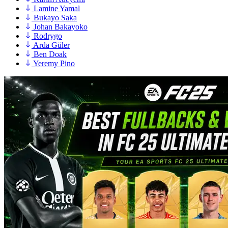
Lamine Yamal
Bukayo Saka
Johan Bakayoko
Rodrygo
Arda Güler
Ben Doak
Yeremy Pino