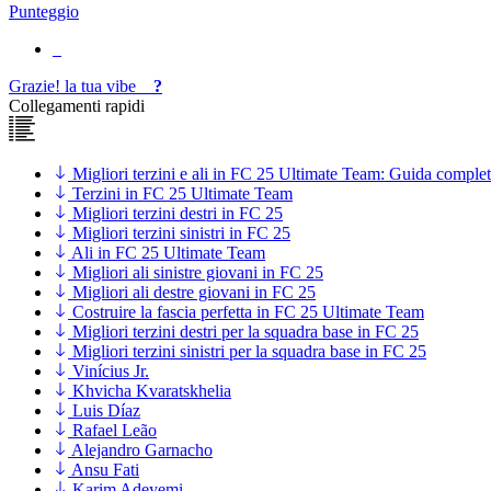
Punteggio
Grazie!
la tua
vibe
?
Collegamenti rapidi
Migliori terzini e ali in FC 25 Ultimate Team: Guida complet
Terzini in FC 25 Ultimate Team
Migliori terzini destri in FC 25
Migliori terzini sinistri in FC 25
Ali in FC 25 Ultimate Team
Migliori ali sinistre giovani in FC 25
Migliori ali destre giovani in FC 25
Costruire la fascia perfetta in FC 25 Ultimate Team
Migliori terzini destri per la squadra base in FC 25
Migliori terzini sinistri per la squadra base in FC 25
Vinícius Jr.
Khvicha Kvaratskhelia
Luis Díaz
Rafael Leão
Alejandro Garnacho
Ansu Fati
Karim Adeyemi