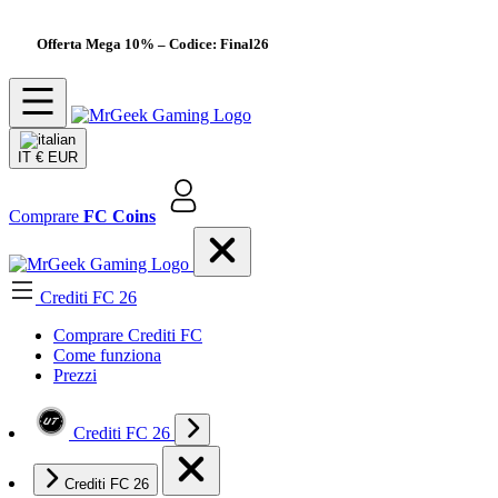
Offerta Mega 10%
– Codice: Final26
IT
€ EUR
Comprare
FC Coins
Crediti FC 26
Comprare Crediti FC
Come funziona
Prezzi
Crediti FC 26
Crediti FC 26