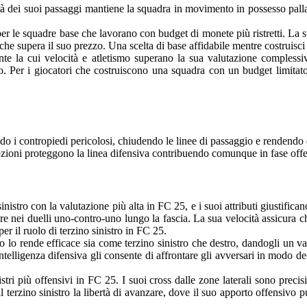
ità dei suoi passaggi mantiene la squadra in movimento in possesso palla
r le squadre base che lavorano con budget di monete più ristretti. La su
o che supera il suo prezzo. Una scelta di base affidabile mentre costruisc
e la cui velocità e atletismo superano la sua valutazione complessi
uto. Per i giocatori che costruiscono una squadra con un budget limita
o i contropiedi pericolosi, chiudendo le linee di passaggio e rendendo dif
opzioni proteggono la linea difensiva contribuendo comunque in fase off
nistro con la valutazione più alta in FC 25, e i suoi attributi giustifica
are nei duelli uno-contro-uno lungo la fascia. La sua velocità assicura c
r il ruolo di terzino sinistro in FC 25.
o lo rende efficace sia come terzino sinistro che destro, dandogli un val
a intelligenza difensiva gli consente di affrontare gli avversari in modo
tri più offensivi in FC 25. I suoi cross dalle zone laterali sono precisi
 terzino sinistro la libertà di avanzare, dove il suo apporto offensivo 