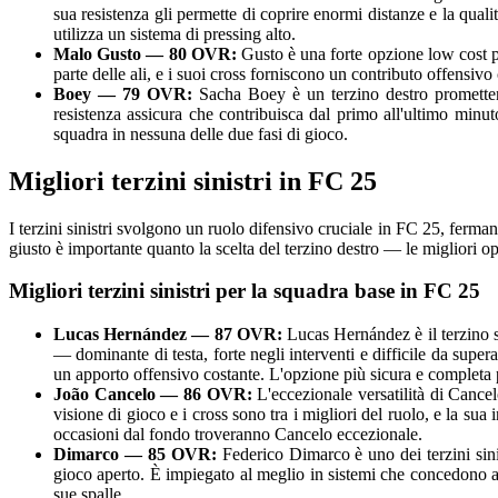
sua resistenza gli permette di coprire enormi distanze e la qual
utilizza un sistema di pressing alto.
Malo Gusto — 80 OVR:
Gusto è una forte opzione low cost pe
parte delle ali, e i suoi cross forniscono un contributo offensiv
Boey — 79 OVR:
Sacha Boey è un terzino destro promettent
resistenza assicura che contribuisca dal primo all'ultimo min
squadra in nessuna delle due fasi di gioco.
Migliori terzini sinistri in FC 25
I terzini sinistri svolgono un ruolo difensivo cruciale in FC 25, fermand
giusto è importante quanto la scelta del terzino destro — le migliori 
Migliori terzini sinistri per la squadra base in FC 25
Lucas Hernández — 87 OVR:
Lucas Hernández è il terzino si
— dominante di testa, forte negli interventi e difficile da super
un apporto offensivo costante. L'opzione più sicura e completa pe
João Cancelo — 86 OVR:
L'eccezionale versatilità di Cancel
visione di gioco e i cross sono tra i migliori del ruolo, e la su
occasioni dal fondo troveranno Cancelo eccezionale.
Dimarco — 85 OVR:
Federico Dimarco è uno dei terzini sinis
gioco aperto. È impiegato al meglio in sistemi che concedono al
sue spalle.