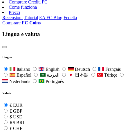
Comprare Crediti FC
Come funziona
Prezzi
Recensioni
Tutorial
EA FC Blog
Fedeltà
Comprare
FC Coins
Lingua e valuta
Lingue
Italiano
English
Deutsch
Français
Español
العربية
日本語
Türkçe
Nederlands
Português
Valute
€
EUR
£
GBP
$
USD
R$
BRL
ƒ
CHF