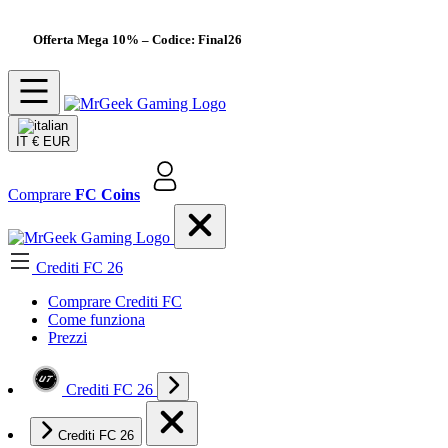
Offerta Mega 10%
– Codice: Final26
IT
€ EUR
Comprare
FC Coins
Crediti FC 26
Comprare Crediti FC
Come funziona
Prezzi
Crediti FC 26
Crediti FC 26