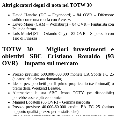
Altri giocatori degni di nota nel TOTW 30
David Hancko (DC – Feyenoord) – 84 OVR – Difensore
solido come una roccia con Aerea+.
Lovro Majer (CAM – Wolfsburg) – 84 OVR – Fantasista con
Palle da fermo+.
Luis Muriel (ST – Orlando City) – 82 OVR – Super-sub con
Tiro di Finezza+.
TOTW 30 – Migliori investimenti e
obiettivi SBC Cristiano Ronaldo (93
OVR) – Impatto sul mercato
Prezzo previsto: 600.000-800.000 monete EA Sports FC 25
(a causa dell'elevata domanda).
Ideale per: pacchetti per il primo proprietario (se fortunati) o
premi della Weekend League.
Alternativa: la sua SBC Icona TOTY (se disponibile)
potrebbe essere più economica.
Manuel Locatelli (86 OVR) – Gemma nascosta
Prezzo previsto: 40.000-60.000 crediti EA FC 25 (ottimo
rapporto qualità-prezzo per le statistiche).