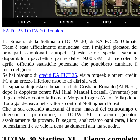
EA FC 25
TOTW 30
Ronaldo
La Squadra della Settimana (TOTW 30) di EA FC 25 Ultimate
Team è stata ufficialmente annunciata, con i migliori giocatori dei
principali campionati europei. Queste carte speciali saranno
disponibili in pacchetti a partire dalle 19:00 GMT di mercoledì 9
aprile, offrendo statistiche potenziate che potrebbero cambiare il
meta del gioco.
Se hai bisogno di
crediti EA FUT 25
, visita mrgeek e ottieni crediti
FC a un prezzo inferiore rispetto ad altri siti web.
La squadra di questa settimana include Cristiano Ronaldo (Al Nassr)
dopo la doppietta contro l'Al Hilal, Manuel Locatelli (Juventus) per
il gol decisivo contro la Roma e Morgan Rogers (Aston Villa) dopo
il suo gol decisivo nella vittoria contro il Nottingham Forest.
Che tu stia cercando attaccanti di meta, maestri del centrocampo o
difensori di prim'ordine, il TOTW 30 ha alcuni giocatori
assolutamente da provare. Di seguito, analizziamo ogni carta, i loro
potenziamenti e se vale la pena aggiungerli alla tua squadra.
TOTW 30 Starting XI – Elenco completo