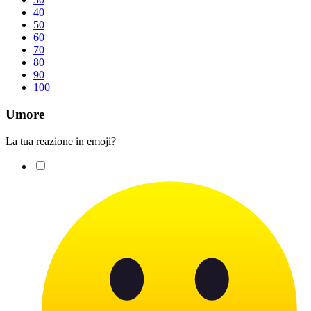
40
50
60
70
80
90
100
Umore
La tua reazione in emoji?