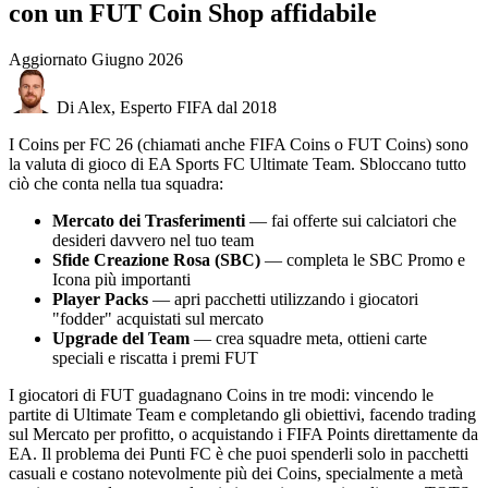
con un FUT Coin Shop affidabile
Aggiornato
Giugno 2026
Di Alex, Esperto FIFA dal 2018
I Coins per FC 26 (chiamati anche FIFA Coins o FUT Coins) sono
la valuta di gioco di EA Sports FC Ultimate Team. Sbloccano tutto
ciò che conta nella tua squadra:
Mercato dei Trasferimenti
— fai offerte sui calciatori che
desideri davvero nel tuo team
Sfide Creazione Rosa (SBC)
— completa le SBC Promo e
Icona più importanti
Player Packs
— apri pacchetti utilizzando i giocatori
"fodder" acquistati sul mercato
Upgrade del Team
— crea squadre meta, ottieni carte
speciali e riscatta i premi FUT
I giocatori di FUT guadagnano Coins in tre modi: vincendo le
partite di Ultimate Team e completando gli obiettivi, facendo trading
sul Mercato per profitto, o acquistando i FIFA Points direttamente da
EA. Il problema dei Punti FC è che puoi spenderli solo in pacchetti
casuali e costano notevolmente più dei Coins, specialmente a metà