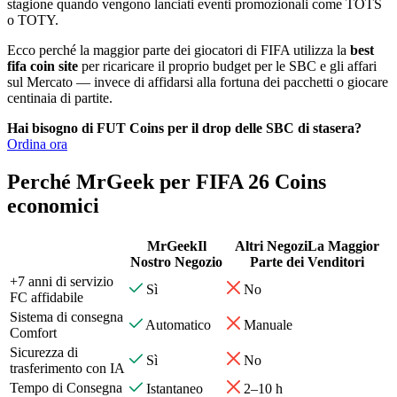
stagione quando vengono lanciati eventi promozionali come TOTS
o TOTY.
Ecco perché la maggior parte dei giocatori di FIFA utilizza la
best
fifa coin site
per ricaricare il proprio budget per le SBC e gli affari
sul Mercato — invece di affidarsi alla fortuna dei pacchetti o giocare
centinaia di partite.
Hai bisogno di FUT Coins per il drop delle SBC di stasera?
Ordina ora
Perché MrGeek per FIFA 26 Coins
economici
MrGeek
Il
Altri Negozi
La Maggior
Nostro Negozio
Parte dei Venditori
+7 anni di servizio
Sì
No
FC affidabile
Sistema di consegna
Automatico
Manuale
Comfort
Sicurezza di
Sì
No
trasferimento con IA
Tempo di Consegna
Istantaneo
2–10 h