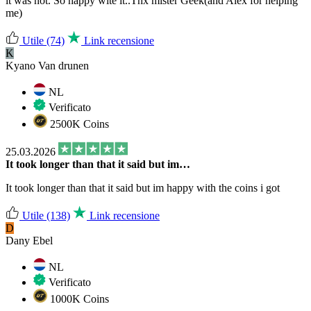
it was not. So happy wite it..Thx mister Geek(and Alex for helping
me)
Utile
(74)
Link recensione
K
Kyano Van drunen
NL
Verificato
2500K Coins
25.03.2026
It took longer than that it said but im…
It took longer than that it said but im happy with the coins i got
Utile
(138)
Link recensione
D
Dany Ebel
NL
Verificato
1000K Coins