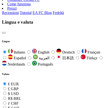
Come funziona
Prezzi
Recensioni
Tutorial
EA FC Blog
Fedeltà
Lingua e valuta
Lingue
Italiano
English
Deutsch
Français
Español
العربية
日本語
Türkçe
Nederlands
Português
Valute
€
EUR
£
GBP
$
USD
R$
BRL
ƒ
CHF