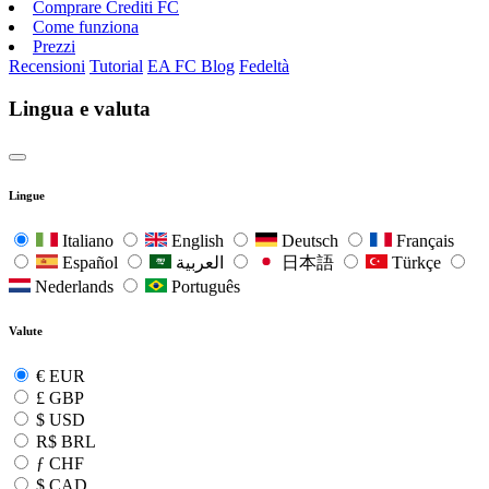
Comprare Crediti FC
Come funziona
Prezzi
Recensioni
Tutorial
EA FC Blog
Fedeltà
Lingua e valuta
Lingue
Italiano
English
Deutsch
Français
Español
العربية
日本語
Türkçe
Nederlands
Português
Valute
€
EUR
£
GBP
$
USD
R$
BRL
ƒ
CHF
$
CAD