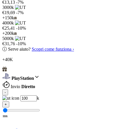
€13,13
-7%
3000k
€19,69
-7%
+150k
4000k
€25,41
-10%
+200k
5000k
€31,76
-10%
ⓘ
Serve aiuto?
Scopri come funziona ›
+40K
PlayStation
Invio
Diretto
-
k
+
100k
1M
2M
3M
4M
5M