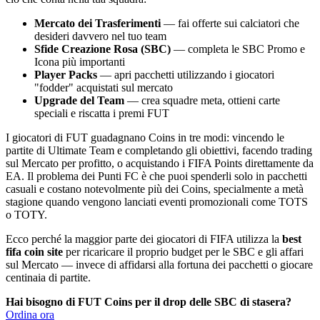
Mercato dei Trasferimenti
— fai offerte sui calciatori che
desideri davvero nel tuo team
Sfide Creazione Rosa (SBC)
— completa le SBC Promo e
Icona più importanti
Player Packs
— apri pacchetti utilizzando i giocatori
"fodder" acquistati sul mercato
Upgrade del Team
— crea squadre meta, ottieni carte
speciali e riscatta i premi FUT
I giocatori di FUT guadagnano Coins in tre modi: vincendo le
partite di Ultimate Team e completando gli obiettivi, facendo trading
sul Mercato per profitto, o acquistando i FIFA Points direttamente da
EA. Il problema dei Punti FC è che puoi spenderli solo in pacchetti
casuali e costano notevolmente più dei Coins, specialmente a metà
stagione quando vengono lanciati eventi promozionali come TOTS
o TOTY.
Ecco perché la maggior parte dei giocatori di FIFA utilizza la
best
fifa coin site
per ricaricare il proprio budget per le SBC e gli affari
sul Mercato — invece di affidarsi alla fortuna dei pacchetti o giocare
centinaia di partite.
Hai bisogno di FUT Coins per il drop delle SBC di stasera?
Ordina ora