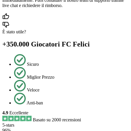
immediatamente. Puoi contattare il nostro team di supporto tramite
live chat e richiedere il rimborso.
È stato utile?
+350.000 Giocatori FC Felici
Sicuro
Miglior Prezzo
Veloce
Anti-ban
4.9
Eccellente
Basato su 2000 recensioni
5-stars
96%