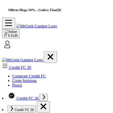
Offerta Mega 10%
– Codice: Final26
IT
€ EUR
Crediti FC 26
Comprare Crediti FC
Come funziona
Prezzi
Crediti FC 26
Crediti FC 26