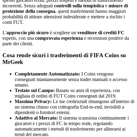
spesso giocatori errati, prezzi sospetti e metodi di trasferimento
incoerenti. Senza adeguati
controlli sulla tempistica
e
misure di
protezione della consegna
, questi trasferimenti hanno maggiori
probabilità di attirare attenzioni indesiderate e mettere a rischio i
conti FUT.
L'
approccio più sicuro
è scegliere un
venditore di crediti FC
esperto, con una
comprovata esperienza
e recensioni positive da
parte dei clienti.
Cosa rende sicuri i trasferimenti di FIFA Coins su
MrGeek
Completamente Automatizzato:
I Coins vengono
consegnati istantaneamente senza trader manuali o accesso
umano.
Testato sul Campo:
Basato su anni di esperienza, con
migliaia di ordini di FUT Coins consegnati dal 2019.
Massima Privacy:
Le tue credenziali rimangono all'interno di
un sistema chiuso con crittografia End-to-end, invisibili a
dipendenti o fornitori esterni.
Adattivo al Mercato:
Il sistema scansiona continuamente i
giocatori e i prezzi di FC in tempo reale, regolando
automaticamente i metodi di trasferimento per allinearsi ai
trend del mercato.