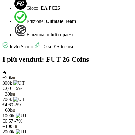
Gioco:
EA FC26
Edizione:
Ultimate Team
Funziona in
tutti i paesi
Invio Sicuro
Tasse EA incluse
I più venduti: FUT 26 Coins
🔥
+20k
300k
€2,01
-5%
+30k
700k
€4,69
-5%
+60k
1000k
€6,57
-7%
+100k
2000k