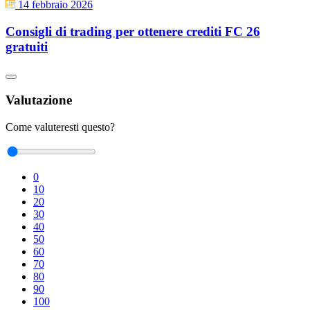
14 febbraio 2026
Consigli di trading per ottenere crediti FC 26
gratuiti
Valutazione
Come valuteresti questo?
0
10
20
30
40
50
60
70
80
90
100