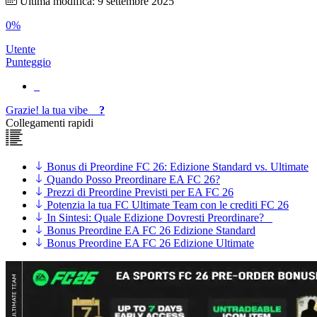
Ultima modifica: 9 settembre 2025
0%
Utente
Punteggio
Grazie!
la tua
vibe
?
Collegamenti rapidi
Bonus di Preordine FC 26: Edizione Standard vs. Ultimate
Quando Posso Preordinare EA FC 26?
Prezzi di Preordine Previsti per EA FC 26
Potenzia la tua FC Ultimate Team con le crediti FC 26
In Sintesi: Quale Edizione Dovresti Preordinare?
Bonus Preordine EA FC 26 Edizione Standard
Bonus Preordine EA FC 26 Edizione Ultimate