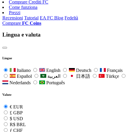
Comprare Crediti FC
Come funziona
Prezzi
Recensioni
Tutorial
EA FC Blog
Fedeltà
Comprare
FC Coins
Lingua e valuta
Lingue
Italiano
English
Deutsch
Français
Español
العربية
日本語
Türkçe
Nederlands
Português
Valute
€
EUR
£
GBP
$
USD
R$
BRL
ƒ
CHF