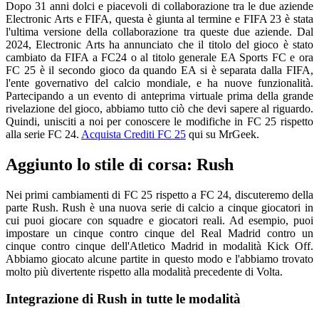
Dopo 31 anni dolci e piacevoli di collaborazione tra le due aziende
Electronic Arts e FIFA, questa è giunta al termine e FIFA 23 è stata
l'ultima versione della collaborazione tra queste due aziende. Dal
2024, Electronic Arts ha annunciato che il titolo del gioco è stato
cambiato da FIFA a FC24 o al titolo generale EA Sports FC e ora
FC 25 è il secondo gioco da quando EA si è separata dalla FIFA,
l'ente governativo del calcio mondiale, e ha nuove funzionalità.
Partecipando a un evento di anteprima virtuale prima della grande
rivelazione del gioco, abbiamo tutto ciò che devi sapere al riguardo.
Quindi, unisciti a noi per conoscere le modifiche in FC 25 rispetto
alla serie FC 24.
Acquista Crediti FC 25
qui su MrGeek.
Aggiunto lo stile di corsa: Rush
Nei primi cambiamenti di FC 25 rispetto a FC 24, discuteremo della
parte Rush. Rush è una nuova serie di calcio a cinque giocatori in
cui puoi giocare con squadre e giocatori reali. Ad esempio, puoi
impostare un cinque contro cinque del Real Madrid contro un
cinque contro cinque dell'Atletico Madrid in modalità Kick Off.
Abbiamo giocato alcune partite in questo modo e l'abbiamo trovato
molto più divertente rispetto alla modalità precedente di Volta.
Integrazione di Rush in tutte le modalità