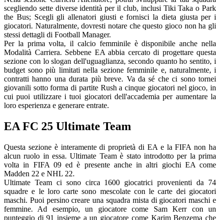
scegliendo sette diverse identità per il club, inclusi Tiki Taka o Park
the Bus; Scegli gli allenatori giusti e fornisci la dieta giusta per i
giocatori. Naturalmente, dovresti notare che questo gioco non ha gli
stessi dettagli di Football Manager.
Per la prima volta, il calcio femminile è disponibile anche nella
Modalità Carriera. Sebbene EA abbia cercato di progettare questa
sezione con lo slogan dell'uguaglianza, secondo quanto ho sentito, i
budget sono più limitati nella sezione femminile e, naturalmente, i
contratti hanno una durata più breve. Va da sé che ci sono tornei
giovanili sotto forma di partite Rush a cinque giocatori nel gioco, in
cui puoi utilizzare i tuoi giocatori dell'accademia per aumentare la
loro esperienza e generare entrate.
EA FC 25 Ultimate Team
Questa sezione è interamente di proprietà di EA e la FIFA non ha
alcun ruolo in essa. Ultimate Team è stato introdotto per la prima
volta in FIFA 09 ed è presente anche in altri giochi EA come
Madden 22 e NHL 22.
Ultimate Team ci sono circa 1600 giocatrici provenienti da 74
squadre e le loro carte sono mescolate con le carte dei giocatori
maschi. Puoi persino creare una squadra mista di giocatori maschi e
femmine. Ad esempio, un giocatore come Sam Kerr con un
punteggio di 91 insieme a un giocatore come Karim Benzema che