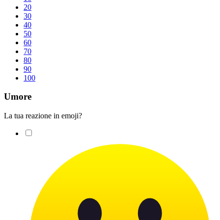
20
30
40
50
60
70
80
90
100
Umore
La tua reazione in emoji?