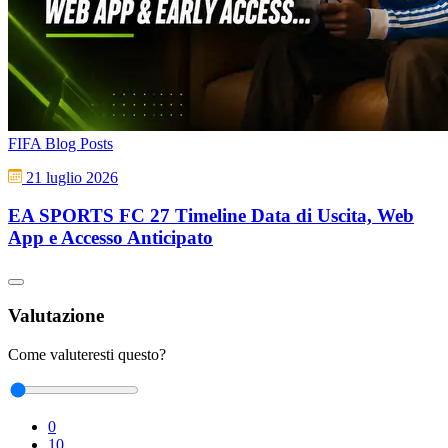
FIFA Blog Posts
21 luglio 2026
EA SPORTS FC 27 Timeline Data di Uscita, Web
App e Accesso Anticipato
Valutazione
Come valuteresti questo?
0
10