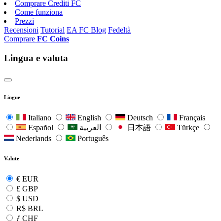
Comprare Crediti FC
Come funziona
Prezzi
Recensioni
Tutorial
EA FC Blog
Fedeltà
Comprare
FC Coins
Lingua e valuta
Lingue
Italiano
English
Deutsch
Français
Español
العربية
日本語
Türkçe
Nederlands
Português
Valute
€
EUR
£
GBP
$
USD
R$
BRL
ƒ
CHF