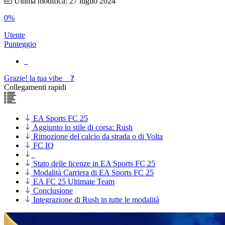
Ultima modifica: 27 luglio 2024
0%
Utente
Punteggio
Grazie!
la tua
vibe
?
Collegamenti rapidi
EA Sports FC 25
Aggiunto lo stile di corsa: Rush
Rimozione del calcio da strada o di Volta
FC IQ
Stato delle licenze in EA Sports FC 25
Modalità Carriera di EA Sports FC 25
EA FC 25 Ultimate Team
Conclusione
Integrazione di Rush in tutte le modalità