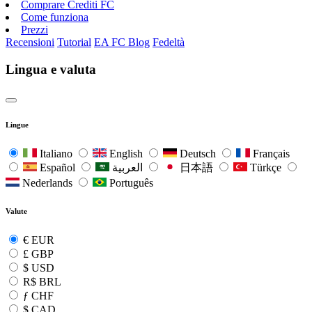
Comprare Crediti FC
Come funziona
Prezzi
Recensioni
Tutorial
EA FC Blog
Fedeltà
Lingua e valuta
Lingue
Italiano
English
Deutsch
Français
Español
العربية
日本語
Türkçe
Nederlands
Português
Valute
€
EUR
£
GBP
$
USD
R$
BRL
ƒ
CHF
$
CAD