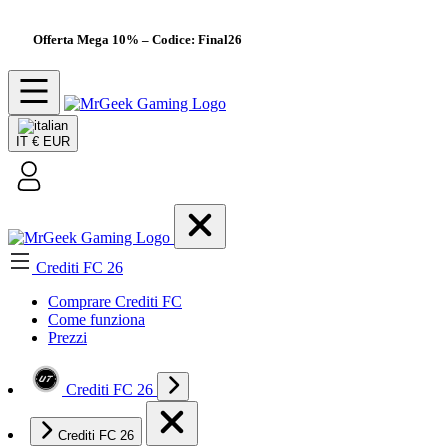
Offerta Mega 10%
– Codice: Final26
IT
€ EUR
Crediti FC 26
Comprare Crediti FC
Come funziona
Prezzi
Crediti FC 26
Crediti FC 26