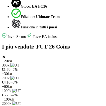
Gioco:
EA FC26
Edizione:
Ultimate Team
Funziona in
tutti i paesi
Invio Sicuro
Tasse EA incluse
I più venduti: FUT 26 Coins
🔥
+20k
300k
€1,76
-5%
+30k
700k
€4,10
-5%
+60k
1000k
€5,75
-7%
+100k
2000k