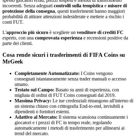
spesso giocatori errati, prezzi sospetti e metodi di trasferimento
incoerenti. Senza adeguati
controlli sulla tempistica
e
misure di
protezione della consegna
, questi trasferimenti hanno maggiori
probabilità di attirare attenzioni indesiderate e mettere a rischio i
conti FUT.
L'
approccio più sicuro
è scegliere un
venditore di crediti FC
esperto, con una
comprovata esperienza
e recensioni positive da
parte dei clienti.
Cosa rende sicuri i trasferimenti di FIFA Coins su
MrGeek
Completamente Automatizzato:
I Coins vengono
consegnati istantaneamente senza trader manuali o accesso
umano.
Testato sul Campo:
Basato su anni di esperienza, con
migliaia di ordini di FUT Coins consegnati dal 2019.
Massima Privacy:
Le tue credenziali rimangono all'interno di
un sistema chiuso con crittografia End-to-end, invisibili a
dipendenti o fornitori esterni.
Adattivo al Mercato:
Il sistema scansiona continuamente i
giocatori e i prezzi di FC in tempo reale, regolando
automaticamente i metodi di trasferimento per allinearsi ai
trend del mercato.