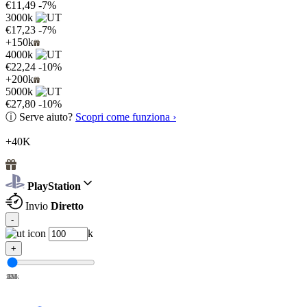
€11,49
-7%
3000k
€17,23
-7%
+150k
4000k
€22,24
-10%
+200k
5000k
€27,80
-10%
ⓘ
Serve aiuto?
Scopri come funziona ›
+40K
PlayStation
Invio
Diretto
-
k
+
100k
1M
2M
3M
4M
5M