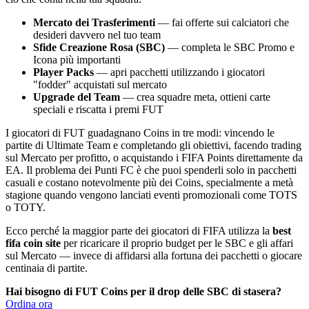
Mercato dei Trasferimenti
— fai offerte sui calciatori che
desideri davvero nel tuo team
Sfide Creazione Rosa (SBC)
— completa le SBC Promo e
Icona più importanti
Player Packs
— apri pacchetti utilizzando i giocatori
"fodder" acquistati sul mercato
Upgrade del Team
— crea squadre meta, ottieni carte
speciali e riscatta i premi FUT
I giocatori di FUT guadagnano Coins in tre modi: vincendo le
partite di Ultimate Team e completando gli obiettivi, facendo trading
sul Mercato per profitto, o acquistando i FIFA Points direttamente da
EA. Il problema dei Punti FC è che puoi spenderli solo in pacchetti
casuali e costano notevolmente più dei Coins, specialmente a metà
stagione quando vengono lanciati eventi promozionali come TOTS
o TOTY.
Ecco perché la maggior parte dei giocatori di FIFA utilizza la
best
fifa coin site
per ricaricare il proprio budget per le SBC e gli affari
sul Mercato — invece di affidarsi alla fortuna dei pacchetti o giocare
centinaia di partite.
Hai bisogno di FUT Coins per il drop delle SBC di stasera?
Ordina ora