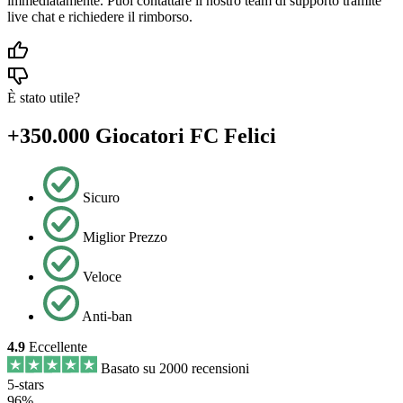
immediatamente. Puoi contattare il nostro team di supporto tramite
live chat e richiedere il rimborso.
È stato utile?
+350.000 Giocatori FC Felici
Sicuro
Miglior Prezzo
Veloce
Anti-ban
4.9
Eccellente
Basato su 2000 recensioni
5-stars
96%