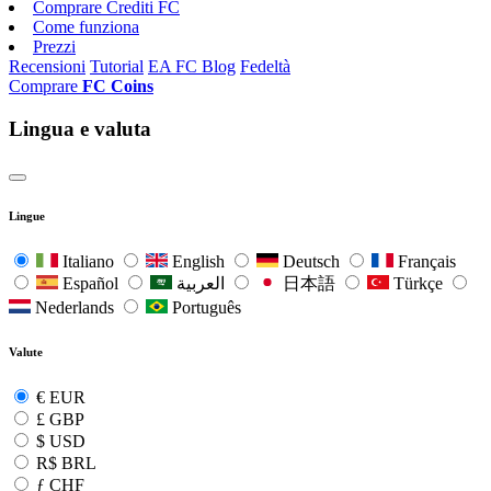
Comprare Crediti FC
Come funziona
Prezzi
Recensioni
Tutorial
EA FC Blog
Fedeltà
Comprare
FC Coins
Lingua e valuta
Lingue
Italiano
English
Deutsch
Français
Español
العربية
日本語
Türkçe
Nederlands
Português
Valute
€
EUR
£
GBP
$
USD
R$
BRL
ƒ
CHF