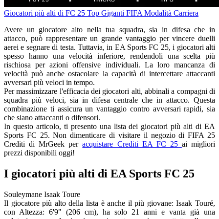
Giocatori più alti di FC 25
Top Giganti FIFA
Modalità Carriera
Avere un giocatore alto nella tua squadra, sia in difesa che in
attacco, può rappresentare un grande vantaggio per vincere duelli
aerei e segnare di testa. Tuttavia, in EA Sports FC 25, i giocatori alti
spesso hanno una velocità inferiore, rendendoli una scelta più
rischiosa per azioni offensive individuali. La loro mancanza di
velocità può anche ostacolare la capacità di intercettare attaccanti
avversari più veloci in tempo.
Per massimizzare l'efficacia dei giocatori alti, abbinali a compagni di
squadra più veloci, sia in difesa centrale che in attacco. Questa
combinazione ti assicura un vantaggio contro avversari rapidi, sia
che siano attaccanti o difensori.
In questo articolo, ti presento una lista dei giocatori più alti di EA
Sports FC 25. Non dimenticare di visitare il negozio di FIFA 25
Crediti di MrGeek per
acquistare Crediti EA FC 25
ai migliori
prezzi disponibili oggi!
I giocatori più alti di EA Sports FC 25
Souleymane Isaak Toure
Il giocatore più alto della lista è anche il più giovane: Isaak Touré,
con Altezza: 6'9" (206 cm), ha solo 21 anni e vanta già una