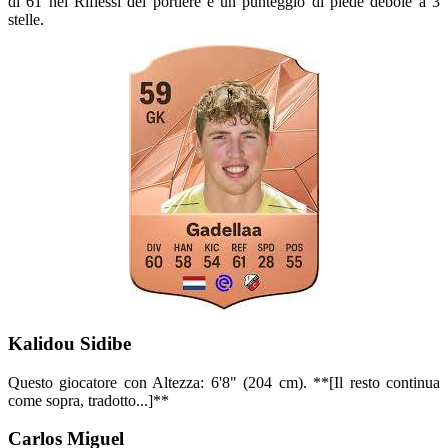
di 61 nei Riflessi del portiere e un punteggio di piede debole a 3
stelle.
Kalidou Sidibe
Questo giocatore con Altezza: 6'8" (204 cm). **[Il resto continua
come sopra, tradotto...]**
Carlos Miguel