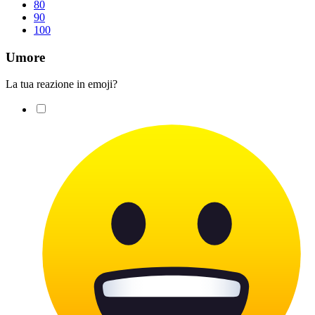
80
90
100
Umore
La tua reazione in emoji?