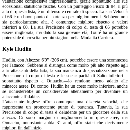
valutazione complessiva impressionante, grazie soprattutto alle sue
eccezionali statistiche fisiche. Con un punteggio Fisico di 84, il più
alto di questa lista, è un difensore centrale di spicco. La sua Velocità
di 66 è un buon punto di partenza per miglioramenti. Sebbene non
sia particolarmente alta, è comunque migliore rispetto a valori
inferiori a 60. La sua Precisione di colpo di testa di 66 potrebbe
essere migliorata, ma dato la sua giovane età, Touré ha un grande
potenziale di crescita per più stagioni nella Modalità Carriera.
Kyle Hudlin
Hudlin, con Altezza: 6'9" (206 cm), potrebbe essere una scommessa
per l'attacco. Sebbene si distingua come molto più alto rispetto agli
altri attaccanti della lista, la sua mancanza di specializzazione nella
Precisione di colpo di testa e le sue capacità di Salto inferiori—
soprattutto rispetto a Onuachu—lo rendono meno adatto alle
minacce aeree. Di contro, Hudlin ha un costo molto inferiore, anche
se richiederebbe un considerevole allenamento per diventare un
attaccante affidabile.
L'attaccante inglese offre comunque una discreta velocità, che
rappresenta un promettente punto di partenza. Tuttavia, la sua
Precisione di colpo di testa è deludente per un giocatore della sua
altezza. Ci sono margini di miglioramento in queste aree, ma
Onuachu, nonostante abbia 31 anni, offre statistiche decisamente
migliori fin dall'inizio.