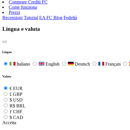
Comprare Crediti FC
Come funziona
Prezzi
Recensioni
Tutorial
EA FC Blog
Fedeltà
Lingua e valuta
Lingue
Italiano
English
Deutsch
Français
Valute
€
EUR
£
GBP
$
USD
R$
BRL
ƒ
CHF
$
CAD
Accetta