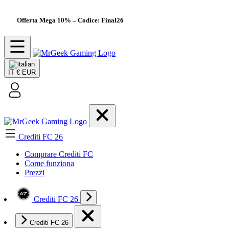
Offerta Mega 10%
– Codice: Final26
IT
€ EUR
Crediti FC 26
Comprare Crediti FC
Come funziona
Prezzi
Crediti FC 26
Crediti FC 26