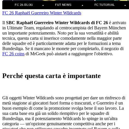
FC 26
Raphaël Guerreiro
Winter Wildcards
Il
SBC Raphaël Guerreiro Winter Wildcards di FC 26
è arrivato
in Ultimate Team, regalando al centrocampista del Bayern München
un importante potenziamento. Noto per la sua versatilità e abilità
tecnica, questa carta si inserisce comodamente nella maggior parte
delle squadre ed è particolarmente adatta per le formazioni a tema
Bundesliga. Se ti mancano le monete per completarlo, il negozio di
FC 26 coins
di MrGeek può aiutarti a raggiungere l'obiettivo.
Perché questa carta è importante
Gli oggetti Winter Wildcards sono progettati per dare un rinfresco di
metà stagione ai giocatori fuori forma o trascurati, e Guerreiro è un
buon esempio di come la promozione svolga bene il suo lavoro. La
sua carta base era già un solido riempitivo per le squadre di
Bundesliga, ma il potenziamento Wildcards lo spinge in un'altra
categoria — un'opzione genuinamente competitiva anche per i
giocatori che non utilizzano squadre incentrate sul Bayern o sulla