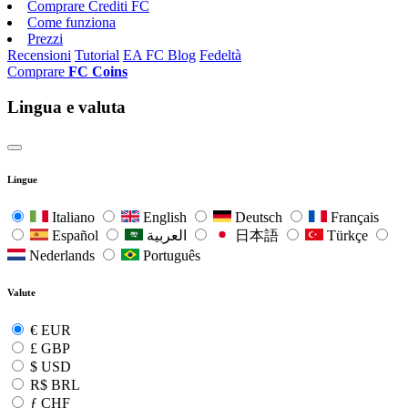
Comprare Crediti FC
Come funziona
Prezzi
Recensioni
Tutorial
EA FC Blog
Fedeltà
Comprare
FC Coins
Lingua e valuta
Lingue
Italiano
English
Deutsch
Français
Español
العربية
日本語
Türkçe
Nederlands
Português
Valute
€
EUR
£
GBP
$
USD
R$
BRL
ƒ
CHF