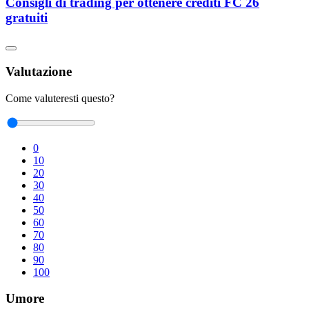
Consigli di trading per ottenere crediti FC 26
gratuiti
Valutazione
Come valuteresti questo?
0
10
20
30
40
50
60
70
80
90
100
Umore