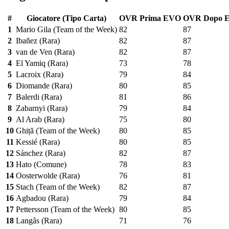
#
Giocatore (Tipo Carta)
OVR Prima EVO
OVR Dopo 
1
Mario Gila (Team of the Week)
82
87
2
Ibañez (Rara)
82
87
3
van de Ven (Rara)
82
87
4
El Yamiq (Rara)
73
78
5
Lacroix (Rara)
79
84
6
Diomande (Rara)
80
85
7
Balerdi (Rara)
81
86
8
Zabarnyi (Rara)
79
84
9
Al Arab (Rara)
75
80
10
Ghiță (Team of the Week)
80
85
11
Kessié (Rara)
80
85
12
Sánchez (Rara)
82
87
13
Hato (Comune)
78
83
14
Oosterwolde (Rara)
76
81
15
Stach (Team of the Week)
82
87
16
Agbadou (Rara)
79
84
17
Pettersson (Team of the Week)
80
85
18
Langås (Rara)
71
76