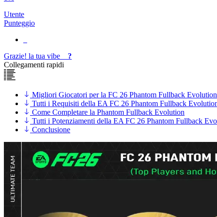
Utente
Punteggio
Grazie!
la tua
vibe
?
Collegamenti rapidi
Migliori Giocatori per la FC 26 Phantom Fullback Evolution
Tutti i Requisiti della EA FC 26 Phantom Fullback Evolutio
Come Completare la Phantom Fullback Evolution
Tutti i Potenziamenti della EA FC 26 Phantom Fullback Evo
Conclusione