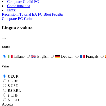
Comprare Crediti FC
Come funziona
Prezzi
Recensioni
Tutorial
EA FC Blog
Fedeltà
Comprare
FC Coins
Lingua e valuta
Lingue
Italiano
English
Deutsch
Français
Valute
€
EUR
£
GBP
$
USD
R$
BRL
ƒ
CHF
$
CAD
Accetta