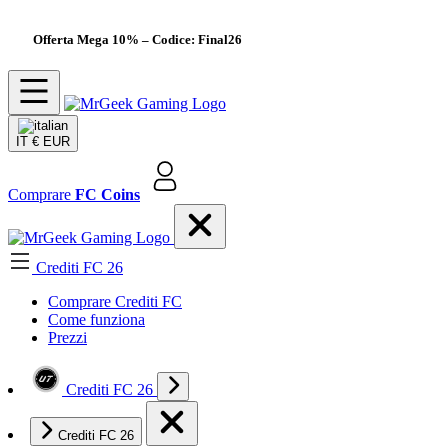
Offerta Mega 10%
– Codice: Final26
IT
€ EUR
Comprare
FC Coins
Crediti FC 26
Comprare Crediti FC
Come funziona
Prezzi
Crediti FC 26
Crediti FC 26