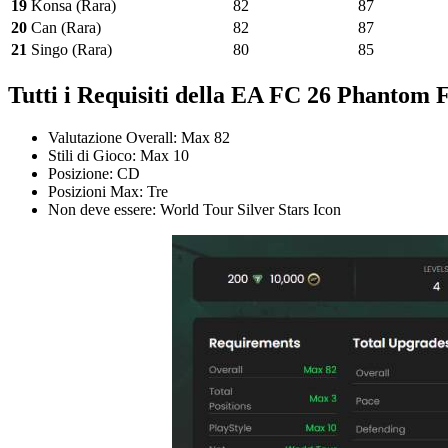
19
Konsa (Rara)
82
87
20
Can (Rara)
82
87
21
Singo (Rara)
80
85
Tutti i Requisiti della EA FC 26 Phantom 
Valutazione Overall: Max 82
Stili di Gioco: Max 10
Posizione: CD
Posizioni Max: Tre
Non deve essere: World Tour Silver Stars Icon