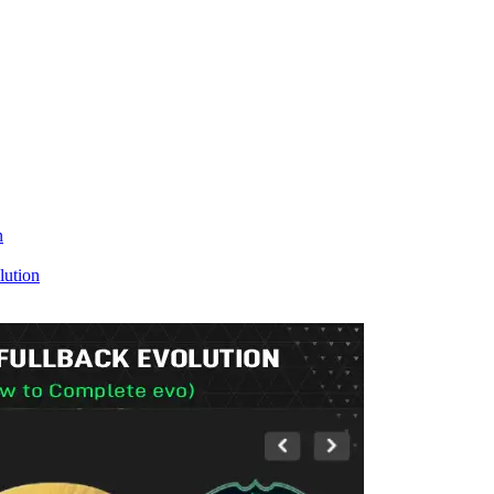
n
lution