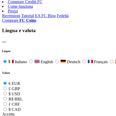
Comprare Crediti FC
Come funziona
Prezzi
Recensioni
Tutorial
EA FC Blog
Fedeltà
Comprare
FC Coins
Lingua e valuta
Lingue
Italiano
English
Deutsch
Français
Valute
€
EUR
£
GBP
$
USD
R$
BRL
ƒ
CHF
$
CAD
Accetta