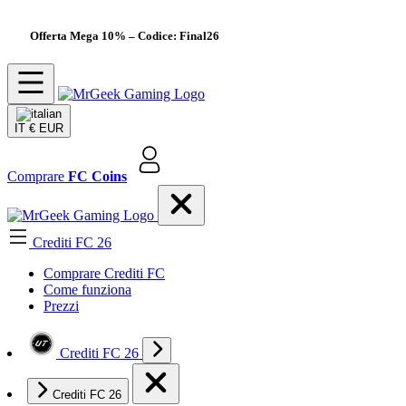
Offerta Mega 10%
– Codice: Final26
IT
€ EUR
Comprare
FC Coins
Crediti FC 26
Comprare Crediti FC
Come funziona
Prezzi
Crediti FC 26
Crediti FC 26