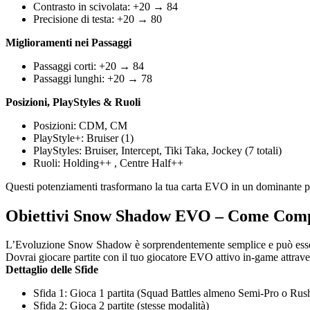
Contrasto in scivolata: +20 → 84
Precisione di testa: +20 → 80
Miglioramenti nei Passaggi
Passaggi corti: +20 → 84
Passaggi lunghi: +20 → 78
Posizioni, PlayStyles & Ruoli
Posizioni: CDM, CM
PlayStyle+: Bruiser (1)
PlayStyles: Bruiser, Intercept, Tiki Taka, Jockey (7 totali)
Ruoli: Holding++ , Centre Half++
Questi potenziamenti trasformano la tua carta EVO in un dominante punto
Obiettivi Snow Shadow EVO – Come Comp
L’Evoluzione Snow Shadow è sorprendentemente semplice e può esse
Dovrai giocare partite con il tuo giocatore EVO attivo in-game attrave
Dettaglio delle Sfide
Sfida 1: Gioca 1 partita (Squad Battles almeno Semi-Pro o Ru
Sfida 2: Gioca 2 partite (stesse modalità)