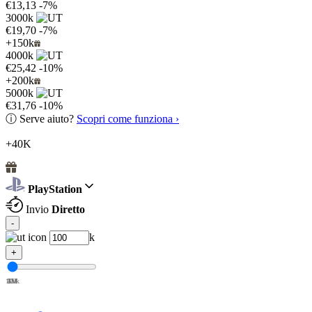
€13,13
-7%
3000k
€19,70
-7%
+150k
4000k
€25,42
-10%
+200k
5000k
€31,76
-10%
ⓘ
Serve aiuto?
Scopri come funziona ›
+40K
PlayStation
Invio
Diretto
-
k
+
100k
1M
2M
3M
4M
5M