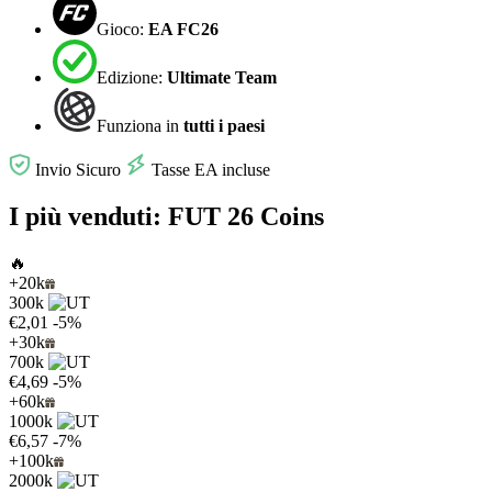
Gioco:
EA FC26
Edizione:
Ultimate Team
Funziona in
tutti i paesi
Invio Sicuro
Tasse EA incluse
I più venduti: FUT 26 Coins
🔥
+20k
300k
€2,01
-5%
+30k
700k
€4,69
-5%
+60k
1000k
€6,57
-7%
+100k
2000k