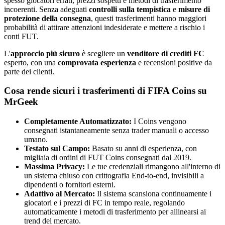
spesso giocatori errati, prezzi sospetti e metodi di trasferimento
incoerenti. Senza adeguati
controlli sulla tempistica
e
misure di
protezione della consegna
, questi trasferimenti hanno maggiori
probabilità di attirare attenzioni indesiderate e mettere a rischio i
conti FUT.
L'
approccio più sicuro
è scegliere un
venditore di crediti FC
esperto, con una
comprovata esperienza
e recensioni positive da
parte dei clienti.
Cosa rende sicuri i trasferimenti di FIFA Coins su
MrGeek
Completamente Automatizzato:
I Coins vengono
consegnati istantaneamente senza trader manuali o accesso
umano.
Testato sul Campo:
Basato su anni di esperienza, con
migliaia di ordini di FUT Coins consegnati dal 2019.
Massima Privacy:
Le tue credenziali rimangono all'interno di
un sistema chiuso con crittografia End-to-end, invisibili a
dipendenti o fornitori esterni.
Adattivo al Mercato:
Il sistema scansiona continuamente i
giocatori e i prezzi di FC in tempo reale, regolando
automaticamente i metodi di trasferimento per allinearsi ai
trend del mercato.