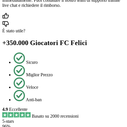
immediatamente. Puoi contattare il nostro team di supporto tramite
live chat e richiedere il rimborso.
È stato utile?
+350.000 Giocatori FC Felici
Sicuro
Miglior Prezzo
Veloce
Anti-ban
4.9
Eccellente
Basato su 2000 recensioni
5-stars
96%