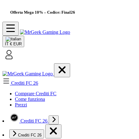
Offerta Mega 10%
– Codice: Final26
IT
€ EUR
Crediti FC 26
Comprare Crediti FC
Come funziona
Prezzi
Crediti FC 26
Crediti FC 26