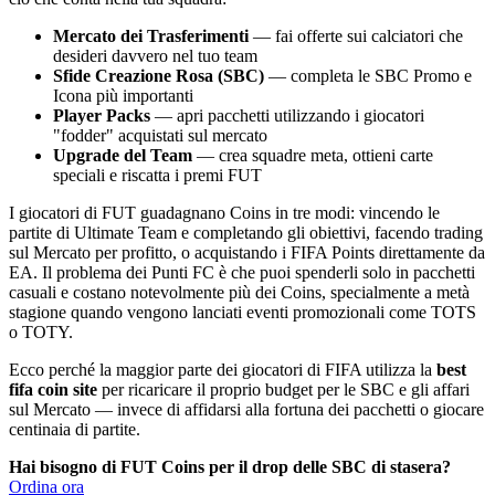
Mercato dei Trasferimenti
— fai offerte sui calciatori che
desideri davvero nel tuo team
Sfide Creazione Rosa (SBC)
— completa le SBC Promo e
Icona più importanti
Player Packs
— apri pacchetti utilizzando i giocatori
"fodder" acquistati sul mercato
Upgrade del Team
— crea squadre meta, ottieni carte
speciali e riscatta i premi FUT
I giocatori di FUT guadagnano Coins in tre modi: vincendo le
partite di Ultimate Team e completando gli obiettivi, facendo trading
sul Mercato per profitto, o acquistando i FIFA Points direttamente da
EA. Il problema dei Punti FC è che puoi spenderli solo in pacchetti
casuali e costano notevolmente più dei Coins, specialmente a metà
stagione quando vengono lanciati eventi promozionali come TOTS
o TOTY.
Ecco perché la maggior parte dei giocatori di FIFA utilizza la
best
fifa coin site
per ricaricare il proprio budget per le SBC e gli affari
sul Mercato — invece di affidarsi alla fortuna dei pacchetti o giocare
centinaia di partite.
Hai bisogno di FUT Coins per il drop delle SBC di stasera?
Ordina ora