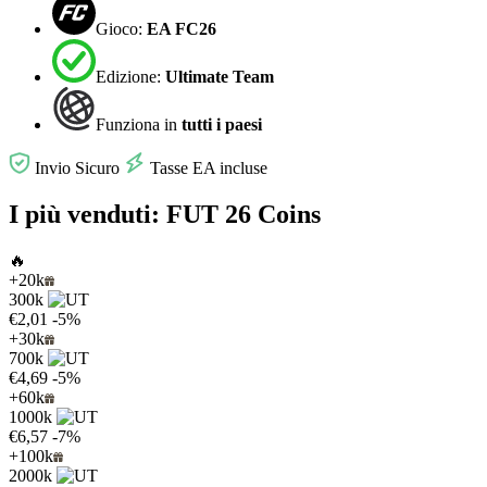
Gioco:
EA FC26
Edizione:
Ultimate Team
Funziona in
tutti i paesi
Invio Sicuro
Tasse EA incluse
I più venduti: FUT 26 Coins
🔥
+20k
300k
€2,01
-5%
+30k
700k
€4,69
-5%
+60k
1000k
€6,57
-7%
+100k
2000k