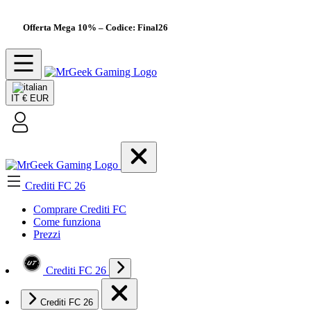
Offerta Mega 10%
– Codice: Final26
IT
€ EUR
Crediti FC 26
Comprare Crediti FC
Come funziona
Prezzi
Crediti FC 26
Crediti FC 26