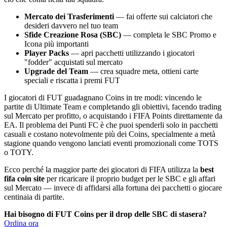
Mercato dei Trasferimenti
— fai offerte sui calciatori che
desideri davvero nel tuo team
Sfide Creazione Rosa (SBC)
— completa le SBC Promo e
Icona più importanti
Player Packs
— apri pacchetti utilizzando i giocatori
"fodder" acquistati sul mercato
Upgrade del Team
— crea squadre meta, ottieni carte
speciali e riscatta i premi FUT
I giocatori di FUT guadagnano Coins in tre modi: vincendo le
partite di Ultimate Team e completando gli obiettivi, facendo trading
sul Mercato per profitto, o acquistando i FIFA Points direttamente da
EA. Il problema dei Punti FC è che puoi spenderli solo in pacchetti
casuali e costano notevolmente più dei Coins, specialmente a metà
stagione quando vengono lanciati eventi promozionali come TOTS
o TOTY.
Ecco perché la maggior parte dei giocatori di FIFA utilizza la
best
fifa coin site
per ricaricare il proprio budget per le SBC e gli affari
sul Mercato — invece di affidarsi alla fortuna dei pacchetti o giocare
centinaia di partite.
Hai bisogno di FUT Coins per il drop delle SBC di stasera?
Ordina ora