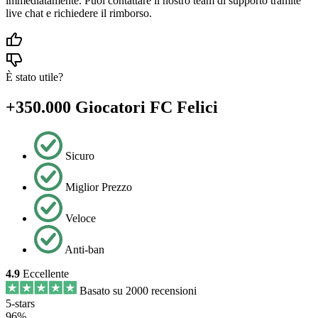
immediatamente. Puoi contattare il nostro team di supporto tramite
live chat e richiedere il rimborso.
È stato utile?
+350.000 Giocatori FC Felici
Sicuro
Miglior Prezzo
Veloce
Anti-ban
4.9
Eccellente
Basato su 2000 recensioni
5-stars
96%