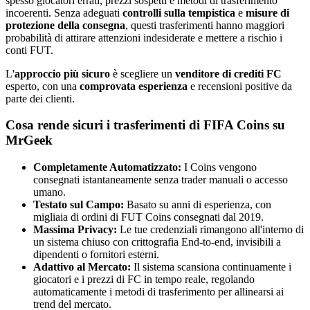
spesso giocatori errati, prezzi sospetti e metodi di trasferimento
incoerenti. Senza adeguati
controlli sulla tempistica
e
misure di
protezione della consegna
, questi trasferimenti hanno maggiori
probabilità di attirare attenzioni indesiderate e mettere a rischio i
conti FUT.
L'
approccio più sicuro
è scegliere un
venditore di crediti FC
esperto, con una
comprovata esperienza
e recensioni positive da
parte dei clienti.
Cosa rende sicuri i trasferimenti di FIFA Coins su
MrGeek
Completamente Automatizzato:
I Coins vengono
consegnati istantaneamente senza trader manuali o accesso
umano.
Testato sul Campo:
Basato su anni di esperienza, con
migliaia di ordini di FUT Coins consegnati dal 2019.
Massima Privacy:
Le tue credenziali rimangono all'interno di
un sistema chiuso con crittografia End-to-end, invisibili a
dipendenti o fornitori esterni.
Adattivo al Mercato:
Il sistema scansiona continuamente i
giocatori e i prezzi di FC in tempo reale, regolando
automaticamente i metodi di trasferimento per allinearsi ai
trend del mercato.