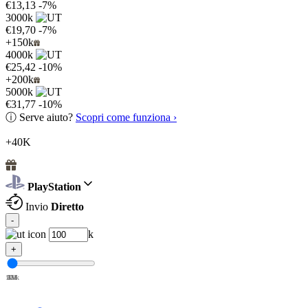
€13,13
-7%
3000k
€19,70
-7%
+150k
4000k
€25,42
-10%
+200k
5000k
€31,77
-10%
ⓘ
Serve aiuto?
Scopri come funziona ›
+40K
PlayStation
Invio
Diretto
-
k
+
100k
1M
2M
3M
4M
5M