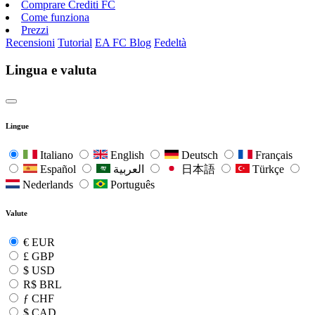
Comprare Crediti FC
Come funziona
Prezzi
Recensioni
Tutorial
EA FC Blog
Fedeltà
Lingua e valuta
Lingue
Italiano
English
Deutsch
Français
Español
العربية
日本語
Türkçe
Nederlands
Português
Valute
€
EUR
£
GBP
$
USD
R$
BRL
ƒ
CHF
$
CAD