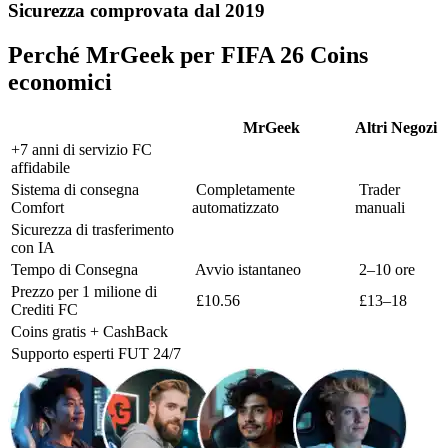
Sicurezza comprovata dal 2019
Perché MrGeek per FIFA 26 Coins
economici
MrGeek
Altri Negozi
+7 anni di servizio FC
affidabile
Sistema di consegna
Completamente
Trader
Comfort
automatizzato
manuali
Sicurezza di trasferimento
con IA
Tempo di Consegna
Avvio istantaneo
2–10 ore
Prezzo per 1 milione di
£10.56
£13–18
Crediti FC
Coins gratis + CashBack
Supporto esperti FUT 24/7