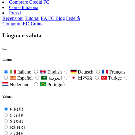
Comprare Crediti FC
Come funziona
Prezzi
Recensioni
Tutorial
EA FC Blog
Fedeltà
Comprare
FC Coins
Lingua e valuta
Lingue
Italiano
English
Deutsch
Français
Español
العربية
日本語
Türkçe
Nederlands
Português
Valute
€
EUR
£
GBP
$
USD
R$
BRL
ƒ
CHF