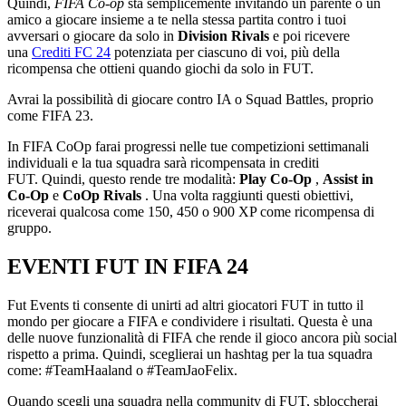
Quindi,
FIFA Co-op
sta semplicemente invitando un parente o un
amico a giocare insieme a te nella stessa partita contro i tuoi
avversari o giocare da solo in
Division Rivals
e poi ricevere
una
Crediti FC 24
potenziata per ciascuno di voi, più della
ricompensa che ottieni quando giochi da solo in FUT.
Avrai la possibilità di giocare contro IA o Squad Battles, proprio
come FIFA 23.
In FIFA CoOp farai progressi nelle tue competizioni settimanali
individuali e la tua squadra sarà ricompensata in crediti
FUT. Quindi, questo rende tre modalità:
Play Co-Op
,
Assist in
Co-Op
e
CoOp Rivals
. Una volta raggiunti questi obiettivi,
riceverai qualcosa come 150, 450 o 900 XP come ricompensa di
gruppo.
EVENTI FUT IN FIFA 24
Fut Events ti consente di unirti ad altri giocatori FUT in tutto il
mondo per giocare a FIFA e condividere i risultati. Questa è una
delle nuove funzionalità di FIFA che rende il gioco ancora più social
rispetto a prima. Quindi, sceglierai un hashtag per la tua squadra
come: #TeamHaaland o #TeamJaoFelix.
Quando scegli una squadra nella community di FUT, sbloccherai