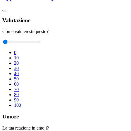
Valutazione
Come valuteresti questo?
0
10
20
30
40
50
60
70
80
90
100
Umore
La tua reazione in emoji?