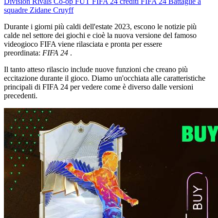
Division Rivals
Co-op FUT
FIFA 24
crediti FIFA 24
Battaglie a
squadre
Zidane
Cruyff
Durante i giorni più caldi dell'estate 2023, escono le notizie più
calde nel settore dei giochi e cioè la nuova versione del famoso
videogioco FIFA viene rilasciata e pronta per essere
preordinata:
FIFA 24
.
Il tanto atteso rilascio include nuove funzioni che creano più
eccitazione durante il gioco. Diamo un'occhiata alle caratteristiche
principali di FIFA 24 per vedere come è diverso dalle versioni
precedenti.