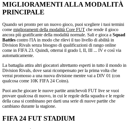
MIGLIORAMENTI ALLA MODALITÀ
PRINCIPALE
Quando sei pronto per un nuovo gioco, puoi scegliere i tuoi termini
come
miglioramenti della modalità Core FUT
che rende il gioco
ancora più gratificante della modalità normale. Sali e gioca a
Squad
Battles
contro l'IA in modo che rilevi il tuo livello di abilità in
Division Rivals senza bisogno di qualificazioni di rango online
come in FIFA 23. Quindi, otterrai il grado I, II, III ... IV e così via
automaticamente.
La battaglia attira altri giocatori altrettanto esperti in tutto il mondo in
Division Rivals, dove sarai ricompensato per la prima volta che
verrai promosso a una nuova divisione mentre vai a DIV 01 (con
qualcosa come 10K FIFA 24 Coins).
Puoi anche giocare le nuove partite amichevoli FUT live se vuoi
provare qualcosa di nuovo, in cui le regole della squadra e le regole
della casa si combinano per darti una serie di nuove partite che
cambiano durante la stagione.
FIFA 24 FUT STADIUM