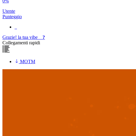
0%
Utente
Punteggio
Grazie!
la tua
vibe
?
Collegamenti rapidi
MOTM