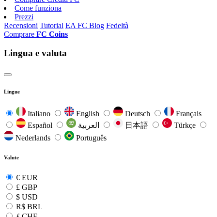
Come funziona
Prezzi
Recensioni
Tutorial
EA FC Blog
Fedeltà
Comprare
FC Coins
Lingua e valuta
Lingue
Italiano
English
Deutsch
Français
Español
العربية
日本語
Türkçe
Nederlands
Português
Valute
€
EUR
£
GBP
$
USD
R$
BRL
ƒ
CHF