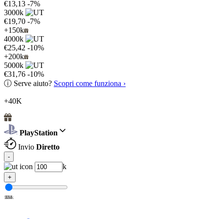
€13,13
-7%
3000k
€19,70
-7%
+150k
4000k
€25,42
-10%
+200k
5000k
€31,76
-10%
ⓘ
Serve aiuto?
Scopri come funziona ›
+40K
PlayStation
Invio
Diretto
-
k
+
100k
1M
2M
3M
4M
5M