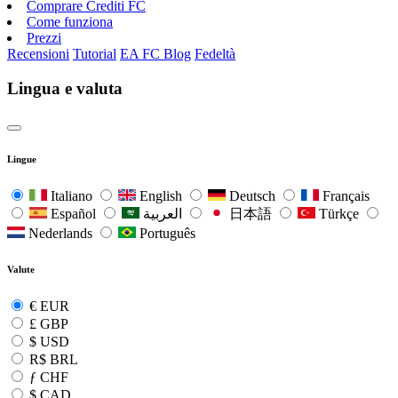
Comprare Crediti FC
Come funziona
Prezzi
Recensioni
Tutorial
EA FC Blog
Fedeltà
Lingua e valuta
Lingue
Italiano
English
Deutsch
Français
Español
العربية
日本語
Türkçe
Nederlands
Português
Valute
€
EUR
£
GBP
$
USD
R$
BRL
ƒ
CHF
$
CAD