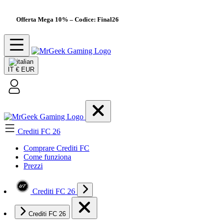
Offerta Mega 10%
– Codice: Final26
IT
€ EUR
Crediti FC 26
Comprare Crediti FC
Come funziona
Prezzi
Crediti FC 26
Crediti FC 26