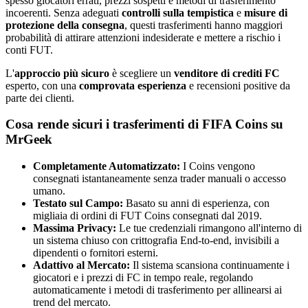
spesso giocatori errati, prezzi sospetti e metodi di trasferimento
incoerenti. Senza adeguati
controlli sulla tempistica
e
misure di
protezione della consegna
, questi trasferimenti hanno maggiori
probabilità di attirare attenzioni indesiderate e mettere a rischio i
conti FUT.
L'
approccio più sicuro
è scegliere un
venditore di crediti FC
esperto, con una
comprovata esperienza
e recensioni positive da
parte dei clienti.
Cosa rende sicuri i trasferimenti di FIFA Coins su
MrGeek
Completamente Automatizzato:
I Coins vengono
consegnati istantaneamente senza trader manuali o accesso
umano.
Testato sul Campo:
Basato su anni di esperienza, con
migliaia di ordini di FUT Coins consegnati dal 2019.
Massima Privacy:
Le tue credenziali rimangono all'interno di
un sistema chiuso con crittografia End-to-end, invisibili a
dipendenti o fornitori esterni.
Adattivo al Mercato:
Il sistema scansiona continuamente i
giocatori e i prezzi di FC in tempo reale, regolando
automaticamente i metodi di trasferimento per allinearsi ai
trend del mercato.