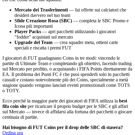
Mercato dei Trasferimenti
— fai offerte sui calciatori che
desideri davvero nel tuo team
Sfide Creazione Rosa (SBC)
— completa le SBC Promo e
Icona più importanti
Player Packs
— apri pacchetti utilizzando i giocatori
"fodder" acquistati sul mercato
Upgrade del Team
— crea squadre meta, ottieni carte
speciali e riscatta i premi FUT
I giocatori di FUT guadagnano Coins in tre modi: vincendo le
partite di Ultimate Team e completando gli obiettivi, facendo trading
sul Mercato per profitto, o acquistando i FIFA Points direttamente da
EA. Il problema dei Punti FC è che puoi spenderli solo in pacchetti
casuali e costano notevolmente più dei Coins, specialmente a metà
stagione quando vengono lanciati eventi promozionali come TOTS
o TOTY.
Ecco perché la maggior parte dei giocatori di FIFA utilizza la
best
fifa coin site
per ricaricare il proprio budget per le SBC e gli affari
sul Mercato — invece di affidarsi alla fortuna dei pacchetti o giocare
centinaia di partite.
Hai bisogno di FUT Coins per il drop delle SBC di stasera?
Ordina ora