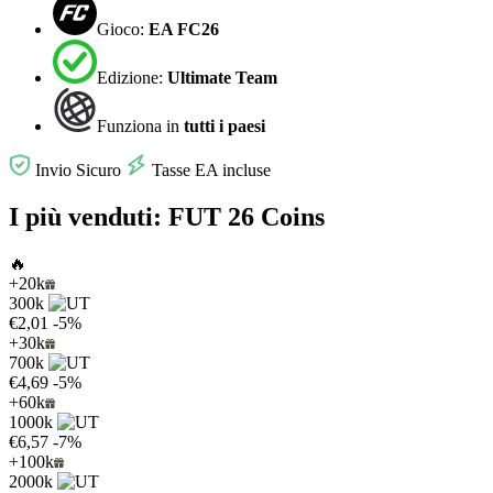
Gioco:
EA FC26
Edizione:
Ultimate Team
Funziona in
tutti i paesi
Invio Sicuro
Tasse EA incluse
I più venduti: FUT 26 Coins
🔥
+20k
300k
€2,01
-5%
+30k
700k
€4,69
-5%
+60k
1000k
€6,57
-7%
+100k
2000k