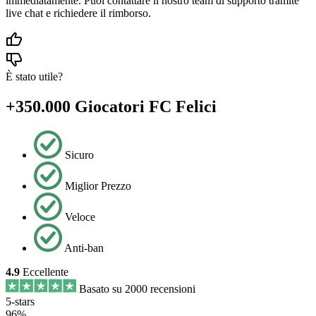
immediatamente. Puoi contattare il nostro team di supporto tramite
live chat e richiedere il rimborso.
È stato utile?
+350.000 Giocatori FC Felici
Sicuro
Miglior Prezzo
Veloce
Anti-ban
4.9
Eccellente
Basato su 2000 recensioni
5-stars
96%