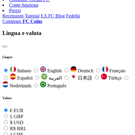
Come funziona
Prezzi
Recensioni
Tutorial
EA FC Blog
Fedeltà
Comprare
FC Coins
Lingua e valuta
Lingue
Italiano
English
Deutsch
Français
Español
العربية
日本語
Türkçe
Nederlands
Português
Valute
€
EUR
£
GBP
$
USD
R$
BRL
ƒ
CHF