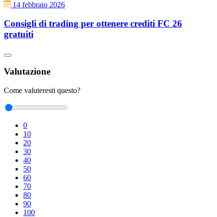
14 febbraio 2026
Consigli di trading per ottenere crediti FC 26
gratuiti
Valutazione
Come valuteresti questo?
0
10
20
30
40
50
60
70
80
90
100