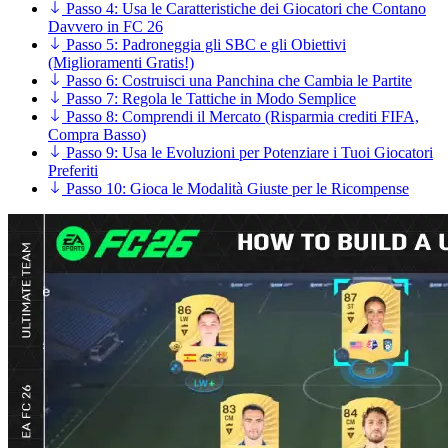
Passo 4: Usa le Caratteristiche dei Giocatori che Contano
Davvero in FC 26
Passo 5: Padroneggia gli SBC e gli Obiettivi
(Miglioramenti Gratis!)
Passo 6: Costruisci una Panchina che Cambia le Partite
Passo 7: Regola le Tattiche in Modo Semplice
Passo 8: Comprendi il Mercato (Risparmia crediti FIFA,
Compra Basso)
Passo 9: Usa le Evoluzioni per Potenziare i Tuoi Giocatori
Preferiti
Passo 10: Gioca le Modalità Giuste per le Ricompense