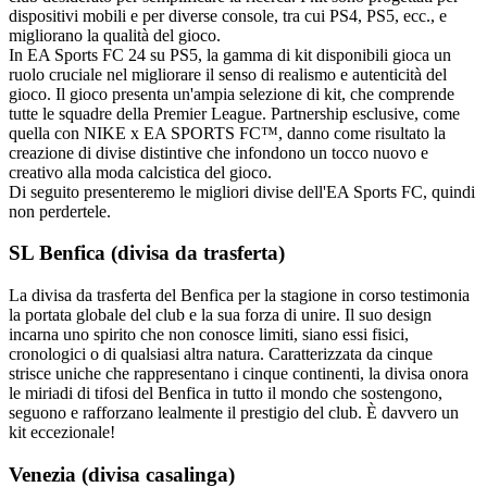
dispositivi mobili e per diverse console, tra cui PS4, PS5, ecc., e
migliorano la qualità del gioco.
In EA Sports FC 24 su PS5, la gamma di kit disponibili gioca un
ruolo cruciale nel migliorare il senso di realismo e autenticità del
gioco. Il gioco presenta un'ampia selezione di kit, che comprende
tutte le squadre della Premier League. Partnership esclusive, come
quella con NIKE x EA SPORTS FC™, danno come risultato la
creazione di divise distintive che infondono un tocco nuovo e
creativo alla moda calcistica del gioco.
Di seguito presenteremo le migliori divise dell'EA Sports FC, quindi
non perdertele.
SL Benfica (divisa da trasferta)
La divisa da trasferta del Benfica per la stagione in corso testimonia
la portata globale del club e la sua forza di unire. Il suo design
incarna uno spirito che non conosce limiti, siano essi fisici,
cronologici o di qualsiasi altra natura. Caratterizzata da cinque
strisce uniche che rappresentano i cinque continenti, la divisa onora
le miriadi di tifosi del Benfica in tutto il mondo che sostengono,
seguono e rafforzano lealmente il prestigio del club. È davvero un
kit eccezionale!
Venezia (divisa casalinga)