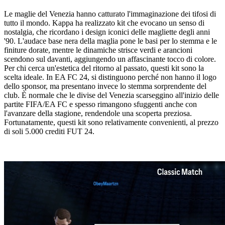
Le maglie del Venezia hanno catturato l'immaginazione dei tifosi di
tutto il mondo. Kappa ha realizzato kit che evocano un senso di
nostalgia, che ricordano i design iconici delle magliette degli anni
'90. L'audace base nera della maglia pone le basi per lo stemma e le
finiture dorate, mentre le dinamiche strisce verdi e arancioni
scendono sul davanti, aggiungendo un affascinante tocco di colore.
Per chi cerca un'estetica del ritorno al passato, questi kit sono la
scelta ideale. In EA FC 24, si distinguono perché non hanno il logo
dello sponsor, ma presentano invece lo stemma sorprendente del
club. È normale che le divise del Venezia scarseggino all'inizio delle
partite FIFA/EA FC e spesso rimangono sfuggenti anche con
l'avanzare della stagione, rendendole una scoperta preziosa.
Fortunatamente, questi kit sono relativamente convenienti, al prezzo
di soli 5.000 crediti FUT 24.