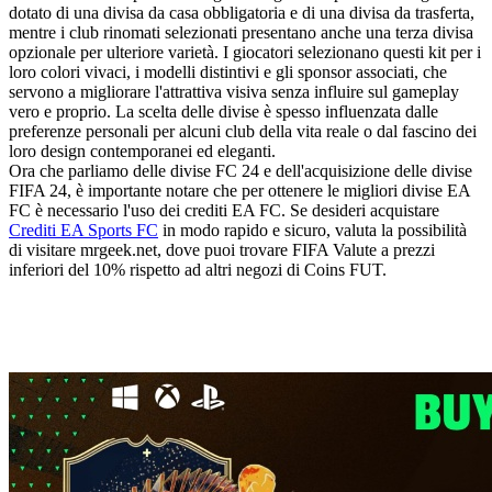
dotato di una divisa da casa obbligatoria e di una divisa da trasferta,
mentre i club rinomati selezionati presentano anche una terza divisa
opzionale per ulteriore varietà. I giocatori selezionano questi kit per i
loro colori vivaci, i modelli distintivi e gli sponsor associati, che
servono a migliorare l'attrattiva visiva senza influire sul gameplay
vero e proprio. La scelta delle divise è spesso influenzata dalle
preferenze personali per alcuni club della vita reale o dal fascino dei
loro design contemporanei ed eleganti.
Ora che parliamo delle divise FC 24 e dell'acquisizione delle divise
FIFA 24, è importante notare che per ottenere le migliori divise EA
FC è necessario l'uso dei crediti EA FC. Se desideri acquistare
Crediti EA Sports FC
in modo rapido e sicuro, valuta la possibilità
di visitare mrgeek.net, dove puoi trovare FIFA Valute a prezzi
inferiori del 10% rispetto ad altri negozi di Coins FUT.