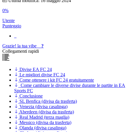
Ultima modifica: 16 maggio 2024
0%
Utente
Punteggio
Grazie!
la tua
vibe
?
Collegamenti rapidi
Divise EA FC 24
Le migliori divise FC 24
Come ottenere i kit FC 24 gratuitamente
Come cambiare le diverse divise durante le partite in EA
Sports FC
Conclusione
SL Benfica (divisa da trasferta)
Venezia (divisa casalinga)
Aberdeen (divisa da trasferta)
Real Madrid (terza maglia)
Messico (divisa da trasferta)
Olanda (divisa casalinga)