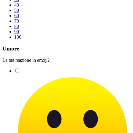
40
50
60
70
80
90
100
Umore
La tua reazione in emoji?