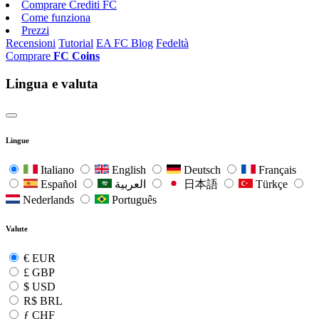
Comprare Crediti FC
Come funziona
Prezzi
Recensioni
Tutorial
EA FC Blog
Fedeltà
Comprare
FC Coins
Lingua e valuta
Lingue
Italiano
English
Deutsch
Français
Español
العربية
日本語
Türkçe
Nederlands
Português
Valute
€
EUR
£
GBP
$
USD
R$
BRL
ƒ
CHF