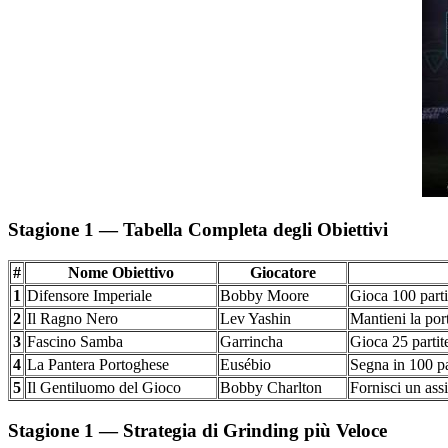
Stagione 1 — Tabella Completa degli Obiettivi
#
Nome Obiettivo
Giocatore
1
Difensore Imperiale
Bobby Moore
Gioca 100 parti
2
Il Ragno Nero
Lev Yashin
Mantieni la port
3
Fascino Samba
Garrincha
Gioca 25 partit
4
La Pantera Portoghese
Eusébio
Segna in 100 pa
5
Il Gentiluomo del Gioco
Bobby Charlton
Fornisci un ass
Stagione 1 — Strategia di Grinding più Veloce