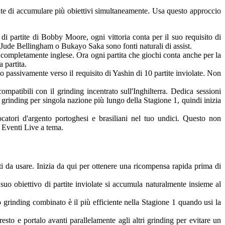
ente di accumulare più obiettivi simultaneamente. Usa questo approccio
 di partite di Bobby Moore, ogni vittoria conta per il suo requisito di
 Jude Bellingham o Bukayo Saka sono fonti naturali di assist.
re completamente inglese. Ora ogni partita che giochi conta anche per la
 partita.
o passivamente verso il requisito di Yashin di 10 partite inviolate. Non
mpatibili con il grinding incentrato sull'Inghilterra. Dedica sessioni
l grinding per singola nazione più lungo della Stagione 1, quindi inizia
tori d'argento portoghesi e brasiliani nel tuo undici. Questo non
i Eventi Live a tema.
ti da usare. Inizia da qui per ottenere una ricompensa rapida prima di
suo obiettivo di partite inviolate si accumula naturalmente insieme al
rinding combinato è il più efficiente nella Stagione 1 quando usi la
esto e portalo avanti parallelamente agli altri grinding per evitare un