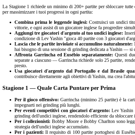
La Stagione 1 richiede un minimo di 200+ partite per sbloccare tutte 
per massimizzare i tuoi progressi in ogni partita:
Combina prima le leggende inglesi:
Costruisci un undici tito
vittorie, e ogni assist di un giocatore inglese fa progredire s
Aggiungi tre giocatori d'argento al tuo undici inglese:
Inseri
condizione di Lev Yashin "gioca 40 partite con 3 giocatori d'ar
Lascia che le partite inviolate si accumulino naturalmente:
M
hai bisogno di una sessione di grinding dedicata a Yashin — si 
Affronta Garrincha ed Eusébio separatamente:
Questi due 
separate a ciascuno — Garrincha richiede solo 25 partite, renden
presto.
Usa giocatori d'argento dal Portogallo e dal Brasile qua
contribuisce direttamente agli obiettivi di Yashin, ma crea l'abit
Stagione 1 — Quale Carta Puntare per Prima
Per il gioco offensivo:
Garrincha (minimo 25 partite) è la cart
impegnarti nei grinding più lunghi.
Per eventi competitivi con giocatori d'argento:
Lev Yashin in
grinding dell'undici inglese, rendendolo efficiente da sbloccar
Per i collezionisti:
Bobby Moore e Bobby Charlton sono leggende 
strategia dell'undici inglese accumulato.
Per i pazienti:
Il requisito di 100 partite portoghesi di Eusébi