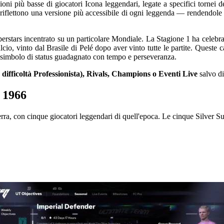
ni più basse di giocatori Icona leggendari, legate a specifici tornei d
iflettono una versione più accessibile di ogni leggenda — rendendole pe
rstars incentrato su un particolare Mondiale. La Stagione 1 ha celebra
lcio, vinto dal Brasile di Pelé dopo aver vinto tutte le partite. Quest
n simbolo di status guadagnato con tempo e perseveranza.
difficoltà Professionista), Rivals, Champions o Eventi Live
salvo di
a 1966
terra, con cinque giocatori leggendari di quell'epoca. Le cinque Silver S