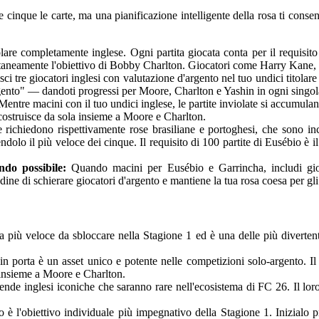
e cinque le carte, ma una pianificazione intelligente della rosa ti cons
lare completamente inglese. Ogni partita giocata conta per il requisito
imultaneamente l'obiettivo di Bobby Charlton. Giocatori come Harry Kane,
sci tre giocatori inglesi con valutazione d'argento nel tuo undici titola
gento" — dandoti progressi per Moore, Charlton e Yashin in ogni singola
entre macini con il tuo undici inglese, le partite inviolate si accumulan
costruisce da sola insieme a Moore e Charlton.
richiedono rispettivamente rose brasiliane e portoghesi, che sono inco
dolo il più veloce dei cinque. Il requisito di 100 partite di Eusébio è i
ndo possibile:
Quando macini per Eusébio e Garrincha, includi gioca
udine di schierare giocatori d'argento e mantiene la tua rosa coesa per gl
a più veloce da sbloccare nella Stagione 1 ed è una delle più diverten
 porta è un asset unico e potente nelle competizioni solo-argento. Il 
e insieme a Moore e Charlton.
inglesi iconiche che saranno rare nell'ecosistema di FC 26. Il loro g
o è l'obiettivo individuale più impegnativo della Stagione 1. Inizialo pr