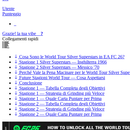
Utente
Punteggio
Grazie!
la tua
vibe
?
Collegamenti rapidi
Cosa Sono le World Tour Silver Superstars in EA FC 26?
Stagione 1 Silver Superstars — Inghilterra 1966
Stagione 2 Silver Superstars — Messico '70
Perché Vale la Pena Macinare per le World Tour Silver Supe
Future Stagioni World Tour — Cosa Aspettarsi
Conclusione
Stagione 1 — Tabella Completa degli Obiettivi
Stagione 1 — Strategia di Grinding più Veloce
Stagione 1 — Quale Carta Puntare per Prima
Stagione 2 — Tabella Completa degli Obiettivi
Stagione 2 — Strategia di Grinding più Veloce
Stagione 2 — Quale Carta Puntare per Prima