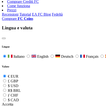
Comprare Crediti FC
Come funziona
Prezzi
Recensioni
Tutorial
EA FC Blog
Fedeltà
Comprare
FC Coins
Lingua e valuta
Lingue
Italiano
English
Deutsch
Français
Valute
€
EUR
£
GBP
$
USD
R$
BRL
ƒ
CHF
$
CAD
Accetta