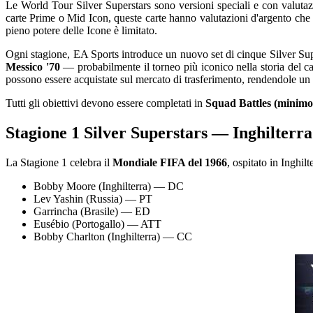
Le World Tour Silver Superstars sono versioni speciali e con valutazio
carte Prime o Mid Icon, queste carte hanno valutazioni d'argento che r
pieno potere delle Icone è limitato.
Ogni stagione, EA Sports introduce un nuovo set di cinque Silver Supe
Messico '70
— probabilmente il torneo più iconico nella storia del ca
possono essere acquistate sul mercato di trasferimento, rendendole u
Tutti gli obiettivi devono essere completati in
Squad Battles (minimo 
Stagione 1 Silver Superstars — Inghilterr
La Stagione 1 celebra il
Mondiale FIFA del 1966
, ospitato in Inghil
Bobby Moore (Inghilterra) — DC
Lev Yashin (Russia) — PT
Garrincha (Brasile) — ED
Eusébio (Portogallo) — ATT
Bobby Charlton (Inghilterra) — CC