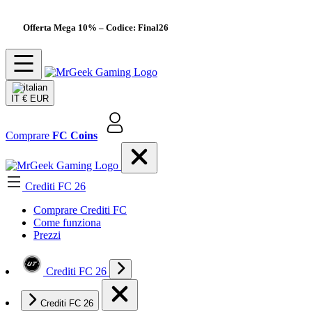
Offerta Mega 10%
– Codice: Final26
IT
€ EUR
Comprare
FC Coins
Crediti FC 26
Comprare Crediti FC
Come funziona
Prezzi
Crediti FC 26
Crediti FC 26