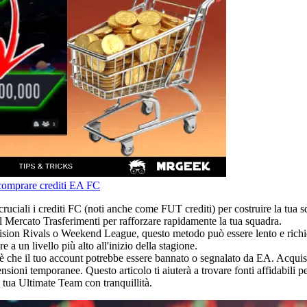
omprare crediti EA FC
ciali i crediti FC (noti anche come FUT crediti) per costruire la tua squ
l Mercato Trasferimenti per rafforzare rapidamente la tua squadra.
ion Rivals o Weekend League, questo metodo può essere lento e richie
 un livello più alto all'inizio della stagione.
e è che il tuo account potrebbe essere bannato o segnalato da EA. Acquist
sioni temporanee. Questo articolo ti aiuterà a trovare fonti affidabili p
 tua Ultimate Team con tranquillità.