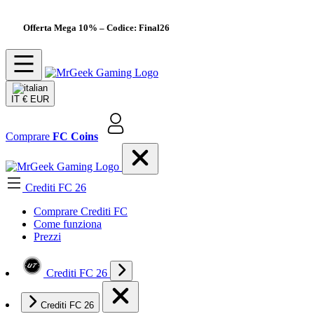
Offerta Mega 10%
– Codice: Final26
IT
€ EUR
Comprare
FC Coins
Crediti FC 26
Comprare Crediti FC
Come funziona
Prezzi
Crediti FC 26
Crediti FC 26