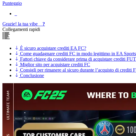
Punteggio
Grazie!
la tua
vibe
?
Collegamenti rapidi
È sicuro acquistare crediti EA FC?
Come guadagnare crediti FC in modo legittimo in EA Sport
Fattori chiave da considerare prima di acquistare crediti FUT
Miglior sito per acquistare crediti FC
Consigli per rimanere al sicuro durante l’acquisto di crediti 
Conclusione