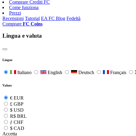
Comprare Crediti FC
Come funziona
Prezzi
Recensioni
Tutorial
EA FC Blog
Fedeltà
Comprare
FC Coins
Lingua e valuta
Lingue
Italiano
English
Deutsch
Français
Valute
€
EUR
£
GBP
$
USD
R$
BRL
ƒ
CHF
$
CAD
Accetta