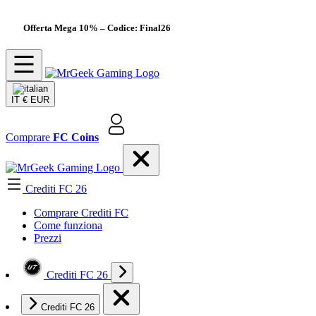
Offerta Mega 10%
– Codice: Final26
IT
€ EUR
Comprare
FC Coins
Crediti FC 26
Comprare Crediti FC
Come funziona
Prezzi
Crediti FC 26
Crediti FC 26