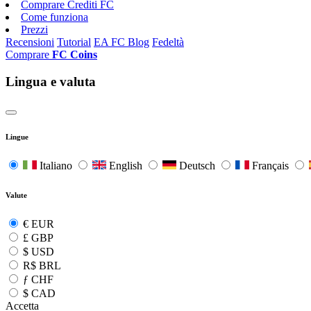
Comprare Crediti FC
Come funziona
Prezzi
Recensioni
Tutorial
EA FC Blog
Fedeltà
Comprare
FC Coins
Lingua e valuta
Lingue
Italiano
English
Deutsch
Français
Valute
€
EUR
£
GBP
$
USD
R$
BRL
ƒ
CHF
$
CAD
Accetta