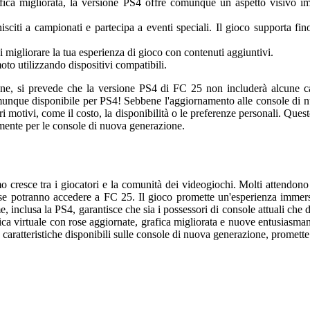
fica migliorata, la versione PS4 offre comunque un aspetto visivo imp
sciti a campionati e partecipa a eventi speciali. Il gioco supporta fi
i migliorare la tua esperienza di gioco con contenuti aggiuntivi.
to utilizzando dispositivi compatibili.
ione, si prevede che la versione PS4 di FC 25 non includerà alcune c
munque disponibile per PS4! Sebbene l'aggiornamento alle console di n
i motivi, come il costo, la disponibilità o le preferenze personali. Qu
amente per le console di nuova generazione.
smo cresce tra i giocatori e la comunità dei videogiochi. Molti attendo
 se potranno accedere a FC 25. Il gioco promette un'esperienza immersi
e, inclusa la PS4, garantisce che sia i possessori di console attuali ch
ica virtuale con rose aggiornate, grafica migliorata e nuove entusiasmant
aratteristiche disponibili sulle console di nuova generazione, promette 