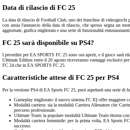
Data di rilascio di FC 25
La data di rilascio di Football Club, uno dei franchise di videogiochi 
con ansia l'annuncio della data di rilascio, che spesso segna un mom
aggiornate, grafica migliorata e una serie di funzionalità entusiasmant
FC 25 sarà disponibile su PS4?
I preordini per EA SPORTS FC 25 sono ora aperti, e il gioco sarà ril
Ultimate Edition entro il 20 agosto riceveranno vantaggi esclusivi pe
FC 24 che in EA SPORTS FC 25.
Caratteristiche attese di FC 25 per PS4
Per la versione PS4 di EA Sports FC 25, puoi aspettarti una serie di fu
Gameplay migliorato: il nuovo sistema FC IQ offre maggiore cont
Modalità carriera: sia la modalità Carriera Allenatore che Carrie
percorso professionale.
Ultimate Team: la popolare modalità Ultimate Team ritorna con nu
Modalità carriera femminile: per la prima volta, EA Sports FC 
successo.