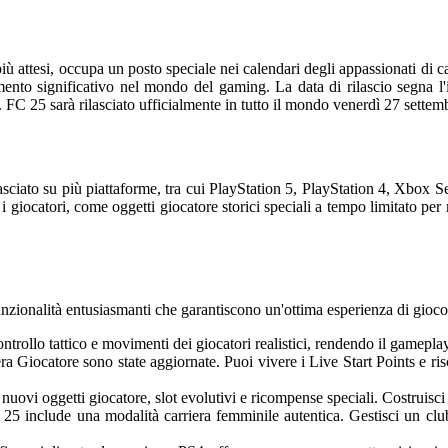
più attesi, occupa un posto speciale nei calendari degli appassionati di
ento significativo nel mondo del gaming. La data di rilascio segna l'i
i. FC 25 sarà rilasciato ufficialmente in tutto il mondo venerdì 27 sette
asciato su più piattaforme, tra cui PlayStation 5, PlayStation 4, Xbox
r i giocatori, come oggetti giocatore storici speciali a tempo limitato 
nzionalità entusiasmanti che garantiscono un'ottima esperienza di gioco. 
rollo tattico e movimenti dei giocatori realistici, rendendo il gamepla
ra Giocatore sono state aggiornate. Puoi vivere i Live Start Points e ris
ovi oggetti giocatore, slot evolutivi e ricompense speciali. Costruisci l
25 include una modalità carriera femminile autentica. Gestisci un club