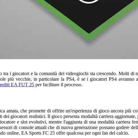
o tra i giocatori e la comunità dei videogiochi sta crescendo. Molti di 
 più vecchie, in particolare la PS4, è se i giocatori PS4 avranno ac
crediti EA FUT 25
per facilitare il processo.
tica amata, che promette di offrire un'esperienza di gioco ancora più co
dei giocatori realistici. Il gioco presenta modalità carriera aggiornate, 
iocatore e slot evolutivi, mentre l'aggiunta di una modalità carriera fe
sessori di console attuali che di nuova generazione possano godere delle
do online, EA Sports FC 25 offre qualcosa per ogni fan del calcio.