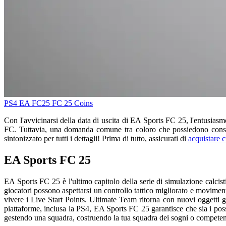
PS4
EA FC25
FC 25 Coins
Con l'avvicinarsi della data di uscita di EA Sports FC 25, l'entusiasm
FC. Tuttavia, una domanda comune tra coloro che possiedono console
sintonizzato per tutti i dettagli! Prima di tutto, assicurati di
acquistare 
EA Sports FC 25
EA Sports FC 25 è l'ultimo capitolo della serie di simulazione calcis
giocatori possono aspettarsi un controllo tattico migliorato e movimenti 
vivere i Live Start Points. Ultimate Team ritorna con nuovi oggetti g
piattaforme, inclusa la PS4, EA Sports FC 25 garantisce che sia i pos
gestendo una squadra, costruendo la tua squadra dei sogni o competen