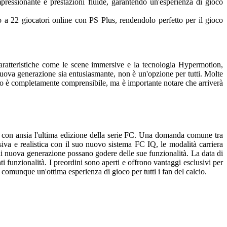
ressionante e prestazioni fluide, garantendo un'esperienza di gioco
no a 22 giocatori online con PS Plus, rendendolo perfetto per il gioco
aratteristiche come le scene immersive e la tecnologia Hypermotion,
uova generazione sia entusiasmante, non è un'opzione per tutti. Molte
esto è completamente comprensibile, ma è importante notare che arriverà
no con ansia l'ultima edizione della serie FC. Una domanda comune tra
va e realistica con il suo nuovo sistema FC IQ, le modalità carriera
e di nuova generazione possano godere delle sue funzionalità. La data di
i funzionalità. I preordini sono aperti e offrono vantaggi esclusivi per
comunque un'ottima esperienza di gioco per tutti i fan del calcio.