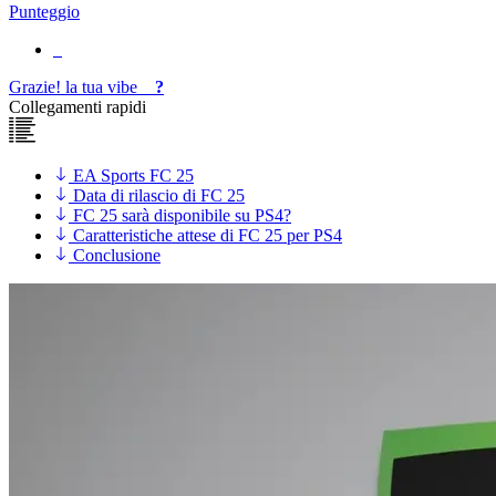
Punteggio
Grazie!
la tua
vibe
?
Collegamenti rapidi
EA Sports FC 25
Data di rilascio di FC 25
FC 25 sarà disponibile su PS4?
Caratteristiche attese di FC 25 per PS4
Conclusione