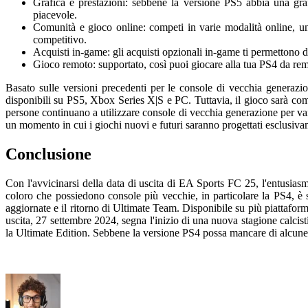
Grafica e prestazioni: sebbene la versione PS5 abbia una gra
piacevole.
Comunità e gioco online: competi in varie modalità online, uni
competitivo.
Acquisti in-game: gli acquisti opzionali in-game ti permettono d
Gioco remoto: supportato, così puoi giocare alla tua PS4 da remo
Basato sulle versioni precedenti per le console di vecchia generaz
disponibili su PS5, Xbox Series X|S e PC. Tuttavia, il gioco sarà co
persone continuano a utilizzare console di vecchia generazione per var
un momento in cui i giochi nuovi e futuri saranno progettati esclusiv
Conclusione
Con l'avvicinarsi della data di uscita di EA Sports FC 25, l'entusia
coloro che possiedono console più vecchie, in particolare la PS4, è
aggiornate e il ritorno di Ultimate Team. Disponibile su più piattaform
uscita, 27 settembre 2024, segna l'inizio di una nuova stagione calcist
la Ultimate Edition. Sebbene la versione PS4 possa mancare di alcune c