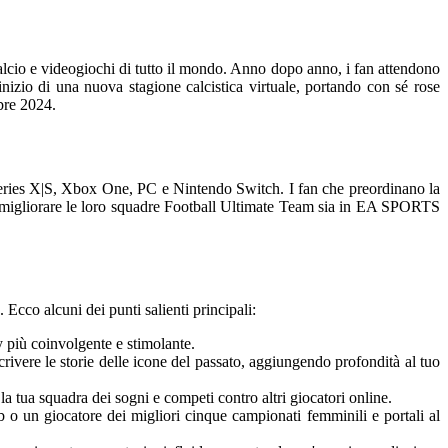
 calcio e videogiochi di tutto il mondo. Anno dopo anno, i fan attendono
nizio di una nuova stagione calcistica virtuale, portando con sé rose
mbre 2024.
 Series X|S, Xbox One, PC e Nintendo Switch. I fan che preordinano la
per migliorare le loro squadre Football Ultimate Team sia in EA SPORTS
Ecco alcuni dei punti salienti principali:
y più coinvolgente e stimolante.
crivere le storie delle icone del passato, aggiungendo profondità al tuo
a tua squadra dei sogni e competi contro altri giocatori online.
 o un giocatore dei migliori cinque campionati femminili e portali al