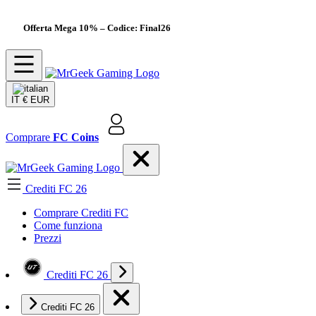
Offerta Mega 10%
– Codice: Final26
IT
€ EUR
Comprare
FC Coins
Crediti FC 26
Comprare Crediti FC
Come funziona
Prezzi
Crediti FC 26
Crediti FC 26