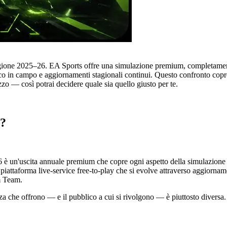
tagione 2025–26. EA Sports offre una simulazione premium, completamen
ico in campo e aggiornamenti stagionali continui. Questo confronto copr
zo — così potrai decidere quale sia quello giusto per te.
a?
è un'uscita annuale premium che copre ogni aspetto della simulazione ca
piattaforma live-service free-to-play che si evolve attraverso aggiornamen
m Team.
za che offrono — e il pubblico a cui si rivolgono — è piuttosto diversa.