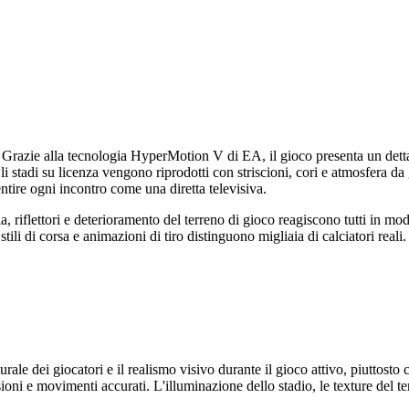
a. Grazie alla tecnologia HyperMotion V di EA, il gioco presenta un detta
tadi su licenza vengono riprodotti con striscioni, cori e atmosfera da gi
tire ogni incontro come una diretta televisiva.
, riflettori e deterioramento del terreno di gioco reagiscono tutti in mo
tili di corsa e animazioni di tiro distinguono migliaia di calciatori reali.
rale dei giocatori e il realismo visivo durante il gioco attivo, piuttosto
oni e movimenti accurati. L'illuminazione dello stadio, le texture del terr