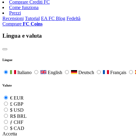
Comprare Crediti FC
Come funziona
Prezzi
Recensioni
Tutorial
EA FC Blog
Fedeltà
Comprare
FC Coins
Lingua e valuta
Lingue
Italiano
English
Deutsch
Français
Valute
€
EUR
£
GBP
$
USD
R$
BRL
ƒ
CHF
$
CAD
Accetta