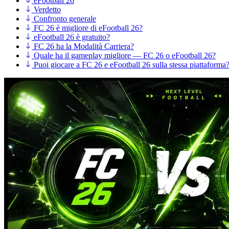
eFootball 26
Verdetto
Confronto generale
FC 26 è migliore di eFootball 26?
eFootball 26 è gratuito?
FC 26 ha la Modalità Carriera?
Quale ha il gameplay migliore — FC 26 o eFootball 26?
Puoi giocare a FC 26 e eFootball 26 sulla stessa piattaforma