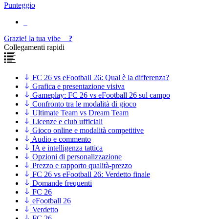
Punteggio
Grazie!
la tua
vibe
?
Collegamenti rapidi
FC 26 vs eFootball 26: Qual è la differenza?
Grafica e presentazione visiva
Gameplay: FC 26 vs eFootball 26 sul campo
Confronto tra le modalità di gioco
Ultimate Team vs Dream Team
Licenze e club ufficiali
Gioco online e modalità competitive
Audio e commento
IA e intelligenza tattica
Opzioni di personalizzazione
Prezzo e rapporto qualità-prezzo
FC 26 vs eFootball 26: Verdetto finale
Domande frequenti
FC 26
eFootball 26
Verdetto
FC 26