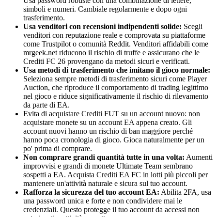
Usa password robuste con una combinazione di lettere,
simboli e numeri. Cambiale regolarmente e dopo ogni
trasferimento.
Usa venditori con recensioni indipendenti solide:
Scegli
venditori con reputazione reale e comprovata su piattaforme
come Trustpilot o comunità Reddit. Venditori affidabili come
mrgeek.net riducono il rischio di truffe e assicurano che le
Crediti FC 26 provengano da metodi sicuri e verificati.
Usa metodi di trasferimento che imitano il gioco normale:
Seleziona sempre metodi di trasferimento sicuri come Player
Auction, che riproduce il comportamento di trading legittimo
nel gioco e riduce significativamente il rischio di rilevamento
da parte di EA.
Evita di acquistare Crediti FUT su un account nuovo: non
acquistare monete su un account EA appena creato. Gli
account nuovi hanno un rischio di ban maggiore perché
hanno poca cronologia di gioco. Gioca naturalmente per un
po' prima di comprare.
Non comprare grandi quantità tutte in una volta:
Aumenti
improvvisi e grandi di monete Ultimate Team sembrano
sospetti a EA. Acquista Crediti EA FC in lotti più piccoli per
mantenere un'attività naturale e sicura sul tuo account.
Rafforza la sicurezza del tuo account EA:
Abilita 2FA, usa
una password unica e forte e non condividere mai le
credenziali. Questo protegge il tuo account da accessi non