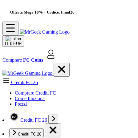
Offerta Mega 10%
– Codice: Final26
IT
€ EUR
Comprare
FC Coins
Crediti FC 26
Comprare Crediti FC
Come funziona
Prezzi
Crediti FC 26
Crediti FC 26