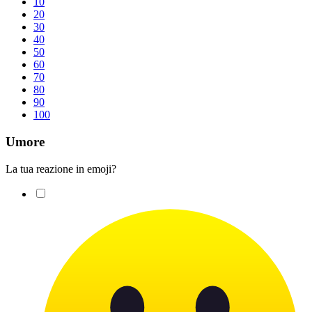
10
20
30
40
50
60
70
80
90
100
Umore
La tua reazione in emoji?