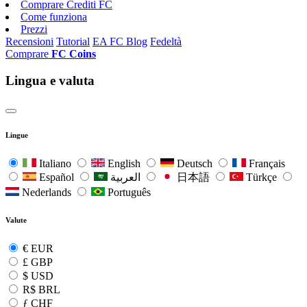
Comprare Crediti FC
Come funziona
Prezzi
Recensioni
Tutorial
EA FC Blog
Fedeltà
Comprare
FC Coins
Lingua e valuta
Lingue
Italiano
English
Deutsch
Français
Español
العربية
日本語
Türkçe
Nederlands
Português
Valute
€
EUR
£
GBP
$
USD
R$
BRL
ƒ
CHF