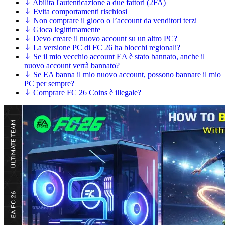
Abilita l'autenticazione a due fattori (2FA)
Evita comportamenti rischiosi
Non comprare il gioco o l’account da venditori terzi
Gioca legittimamente
Devo creare il nuovo account su un altro PC?
La versione PC di FC 26 ha blocchi regionali?
Se il mio vecchio account EA è stato bannato, anche il
nuovo account verrà bannato?
Se EA banna il mio nuovo account, possono bannare il mio
PC per sempre?
Comprare FC 26 Coins è illegale?