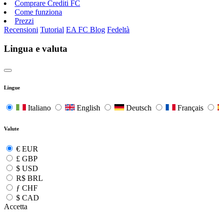
Comprare Crediti FC
Come funziona
Prezzi
Recensioni
Tutorial
EA FC Blog
Fedeltà
Lingua e valuta
Lingue
Italiano
English
Deutsch
Français
Valute
€
EUR
£
GBP
$
USD
R$
BRL
ƒ
CHF
$
CAD
Accetta