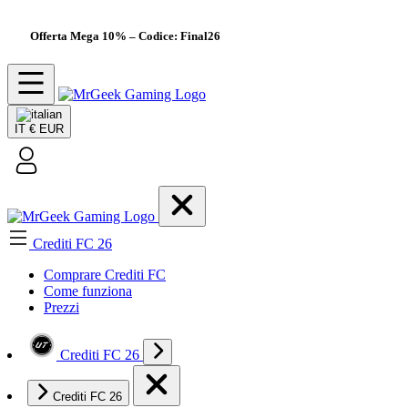
Offerta Mega 10%
– Codice: Final26
IT
€ EUR
Crediti FC 26
Comprare Crediti FC
Come funziona
Prezzi
Crediti FC 26
Crediti FC 26