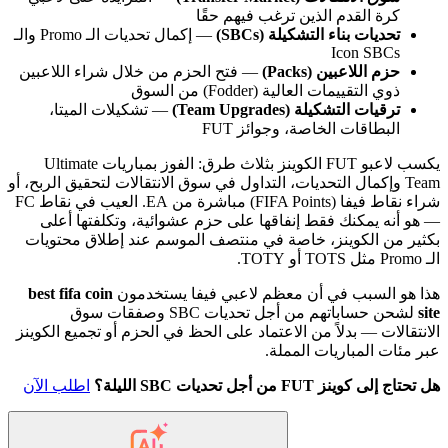
كرة القدم الذين ترغب فيهم حقًا
تحديات بناء التشكيلة (SBCs)
— إكمال تحديات الـ Promo والـ
Icon SBCs
حزم اللاعبين (Packs)
— فتح الحزم من خلال شراء اللاعبين
ذوي التقييمات العالية (Fodder) من السوق
ترقيات التشكيلة (Team Upgrades)
— تشكيلات الميتا،
البطاقات الخاصة، وجوائز FUT
يكسب لاعبو FUT الكوينز بثلاث طرق: الفوز بمباريات Ultimate
Team وإكمال التحديات، التداول في سوق الانتقالات لتحقيق الربح، أو
شراء نقاط فيفا (FIFA Points) مباشرة من EA. العيب في نقاط FC
— هو أنه يمكنك فقط إنفاقها على حزم عشوائية، وتكلفتها أعلى
بكثير من الكوينز، خاصة في منتصف الموسم عند إطلاق محتويات
الـ Promo مثل TOTS أو TOTY.
هذا هو السبب في أن معظم لاعبي فيفا يستخدمون
best fifa coin
site
لشحن حساباتهم من أجل تحديات SBC وصفقات سوق
الانتقالات — بدلاً من الاعتماد على الحظ في الحزم أو تجميع الكوينز
عبر مئات المباريات المملة.
هل تحتاج إلى كوينز FUT من أجل تحديات SBC الليلة؟
اطلب الآن