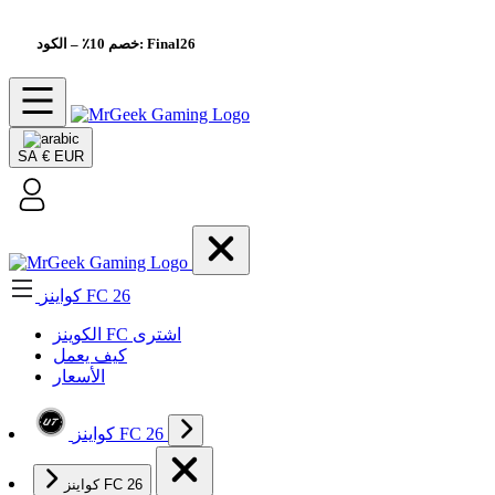
– الكود: Final26
خصم 10٪
SA
€ EUR
كواينز FC 26
الکوینز FC اشتری
كيف يعمل
الأسعار
كواينز FC 26
كواينز FC 26