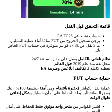
قائمة التحقق قبل النقل
حساب نشط في EA FC26
يرجى تسجيل الخروج من FUT تمامًا أثناء عملية التسليم.
ما لا يقل عن 2k-3k كواينز متوفرة في حساب FUT الخاص
بك.
نظام تلقائي بالكامل
يعمل على مدار الساعة 24/7
محل ثقة منذ عام 2019
حول العالم
تغطية كاملة لـ
تكاليف اللاعبين وضريبة EA
حماية حساب FUT
عملية نقل الكواينز
مُختبرة بانتظام
وهي
آمنة بنسبة 100%
. إليك
بعض النصائح البسيطة للحفاظ على أمان حسابك
بشكل إضافي
طوال الوقت
:
اشترِ الكواينز من
متجر واحد موثوق
فقط للحفاظ على أمان
الحساب.