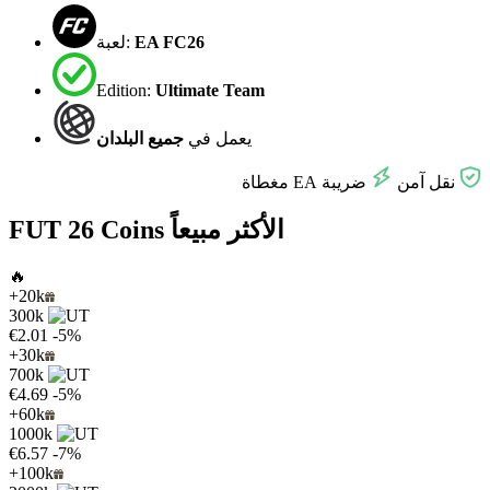
EA FC26
لعبة:
Edition:
Ultimate Team
يعمل في
جميع البلدان
نقل آمن
ضريبة EA مغطاة
FUT 26 Coins الأكثر مبيعاً
🔥
+20k
300k
€2.01
-5%
+30k
700k
€4.69
-5%
+60k
1000k
€6.57
-7%
+100k