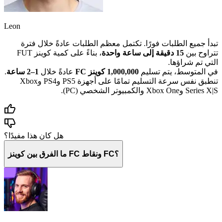
Leon
تبدأ جميع الطلبات فورًا. تكتمل معظم الطلبات عادةً خلال فترة
تتراوح بين
15 دقيقة إلى ساعة واحدة
، بناءً على كمية كوينز FUT
التي تم شراؤها.
في المتوسط، يتم تسليم
1,000,000 كوينز FC
عادةً خلال
1–2 ساعة
.
تنطبق نفس سرعة التسليم تمامًا على أجهزة PS5 وPS4 وXbox
Series X|S وXbox One والكمبيوتر الشخصي (PC).
هل كان هذا مفيدًا؟
ما الفرق بين كوينز FC ونقاط FC؟