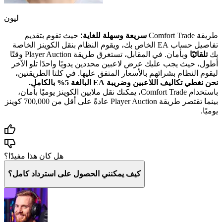
ليون
طريقة Comfort Trade
سريعة وسهلة للغاية
؛ حيث تقوم بتقديم
تفاصيل حساب EA الخاص بك، ويقوم النظام بنقل الكوينز الخاصة
بك
تلقائيًا
وبأمان. في المقابل، تستغرق طريقة Player Auction وقتًا
أطول، حيث يجب عليك عرض لاعبين محددين يدويًا واحدًا تلو الآخر
ليقوم النظام بشرائهم بالأسعار المتفق عليها. في كلتا الطريقتين،
نحن نغطي تكاليف اللاعبين وضريبة EA البالغة 5% بالكامل.
باستخدام Comfort Trade، يمكنك نقل ملايين الكوينز يوميًا بأمان،
بينما تقتصر طريقة Player Auction عادةً على أقل من 700,000 كوينز
يوميًا.
هل كان هذا مفيدًا؟
كيف يمكنني الحصول على استرداد كامل؟