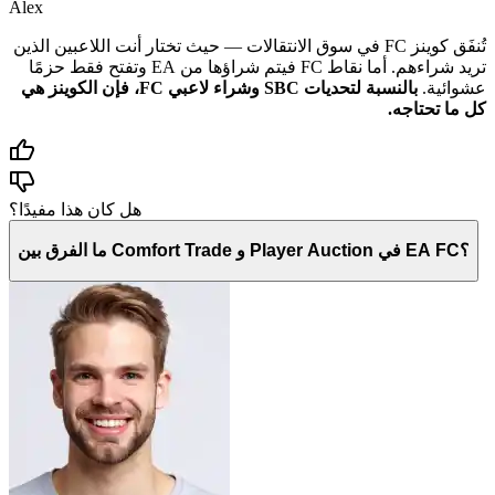
Alex
تُنفَق كوينز FC في سوق الانتقالات — حيث تختار أنت اللاعبين الذين
تريد شراءهم. أما نقاط FC فيتم شراؤها من EA وتفتح فقط حزمًا
عشوائية.
بالنسبة لتحديات SBC وشراء لاعبي FC، فإن الكوينز هي
كل ما تحتاجه.
هل كان هذا مفيدًا؟
ما الفرق بين Comfort Trade و Player Auction في EA FC؟