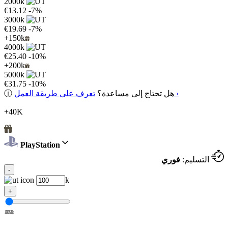
2000k
€13.12
-7%
3000k
€19.69
-7%
+150k
4000k
€25.40
-10%
+200k
5000k
€31.75
-10%
تعرف على طريقة العمل ›
هل تحتاج إلى مساعدة؟
ⓘ
+40K
PlayStation
التسليم:
فوري
-
k
+
100k
1M
2M
3M
4M
5M