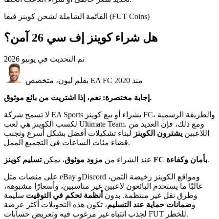
القائمة الشاملة لشحن كوينز فيفا (FUT Coins)
هل شراء كوينز إف سي 26 آمن؟
تم التحديث في
يونيو 2026
بقلم ليون، متخصص EA FC منذ 2020
إجابة مختصرة: نعم، إذا اشتريت من بائع موثوق.
لا تسمح شركة EA Sports بشراء أو بيع كوينز FC، والطريقة الرسمية
لكسب الكوينز هي لعب Ultimate Team. ومع ذلك، فإن العديد من
اللاعبين
يشترون الكوينز
لبناء تشكيلات أفضل بشكل أسرع وتجنب
قضاء مئات الساعات في التجميع الممل.
.
تسليم كوينز FC بأمان وكفاءة
عند الشراء من
مزود موثوق
، يمكن
على منصات مثل eBay وDiscord ومواقع الكوينز رخيصة الثمن،
غالبًا ما يستخدم البائعون لاعبين غير مناسبين، وأسعارًا مشبوهة،
وطرق نقل غير منتظمة. بدون
أنظمة تحكم في التوقيت
سليمة
و
ضمانات حماية عند التسليم
، تكون هذه التحويلات أكثر عرضة
لجذب انتباه غير مرغوب فيه وتعريض حسابات FUT للخطر.