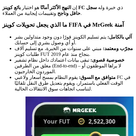
ذي خبرة وله
سجل
بائع كوينز FC
إن
النهج الأكثر أمانًا
هو اختيار
وتقييمات إيجابية من العملاء.
حافل وناجح
ما الذي يجعل تحويلات كوينز FIFA في MrGeek آمنة
آلي بالكامل:
يتم تسليم الكوينز فورًا دون وجود متداولين بشر
أو أي وصول بشري إلى حسابك.
مجرّب ومعتمد:
مبني على سنوات من الخبرة، مع تسليم آلاف
طلبات كوينز FUT بنجاح منذ عام 2019.
خصوصية قصوى:
تبقى بيانات اعتمادك داخل نظام تشفير
مغلق من الطرفين (End-to-end) – لا يراها الموظفون أو
الموردون الخارجيون.
متوافق مع السوق:
يقوم النظام بمسح أسعار ولاعبي FC في
الوقت الفعلي باستمرار، ويقوم بتعديل طرق النقل تلقائيًا
لتناسب اتجاهات سوق الانتقالات الحالية.