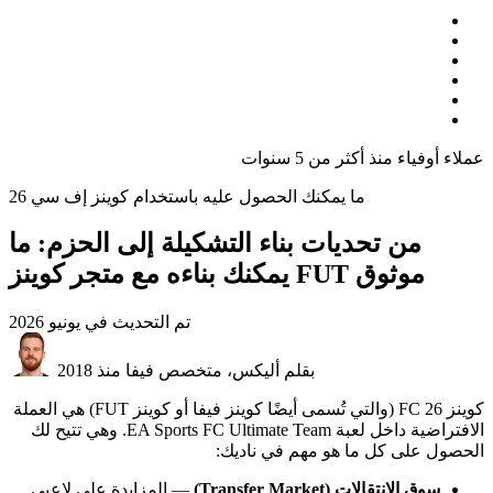
عملاء أوفياء منذ أكثر من 5 سنوات
ما يمكنك الحصول عليه باستخدام كوينز إف سي 26
من تحديات بناء التشكيلة إلى الحزم: ما
يمكنك بناءه مع متجر كوينز FUT موثوق
تم التحديث في
يونيو 2026
بقلم أليكس، متخصص فيفا منذ 2018
كوينز FC 26 (والتي تُسمى أيضًا كوينز فيفا أو كوينز FUT) هي العملة
الافتراضية داخل لعبة EA Sports FC Ultimate Team. وهي تتيح لك
الحصول على كل ما هو مهم في ناديك:
سوق الانتقالات (Transfer Market)
— المزايدة على لاعبي