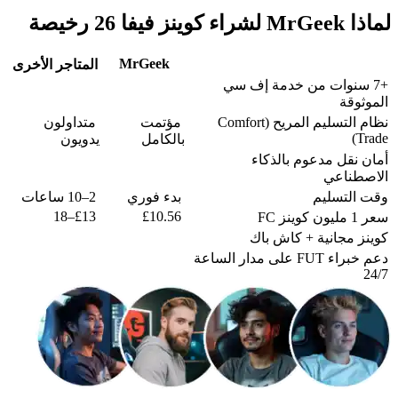
لماذا MrGeek لشراء كوينز فيفا 26 رخيصة
MrGeek
المتاجر الأخرى
+7 سنوات من خدمة إف سي
الموثوقة
نظام التسليم المريح (Comfort
مؤتمت
متداولون
Trade)
بالكامل
يدويون
أمان نقل مدعوم بالذكاء
الاصطناعي
وقت التسليم
بدء فوري
2–10 ساعات
£13–18
£10.56
سعر 1 مليون كوينز FC
كوينز مجانية + كاش باك
دعم خبراء FUT على مدار الساعة
24/7