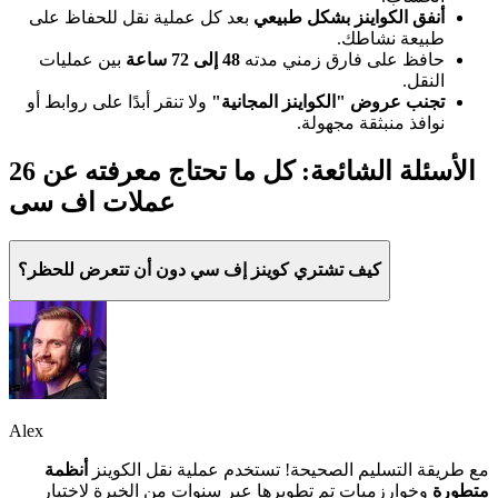
أنفق الكواينز بشكل طبيعي
بعد كل عملية نقل للحفاظ على
طبيعة نشاطك.
حافظ على فارق زمني مدته
48 إلى 72 ساعة
بين عمليات
النقل.
تجنب عروض "الكواينز المجانية"
ولا تنقر أبدًا على روابط أو
نوافذ منبثقة مجهولة.
26 الأسئلة الشائعة: كل ما تحتاج معرفته عن
عملات اف سی
كيف تشتري كوينز إف سي دون أن تتعرض للحظر؟
Alex
مع طريقة التسليم الصحيحة! تستخدم عملية نقل الكوينز
أنظمة
متطورة
وخوارزميات تم تطويرها عبر سنوات من الخبرة لاختيار