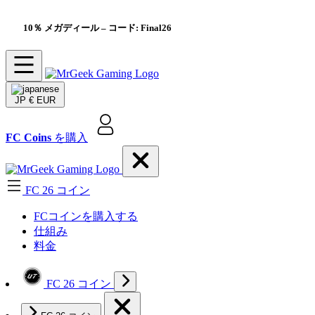
10％ メガディール
– コード: Final26
JP
€ EUR
FC Coins
を購入
FC 26 コイン
FCコインを購入する
仕組み
料金
FC 26 コイン