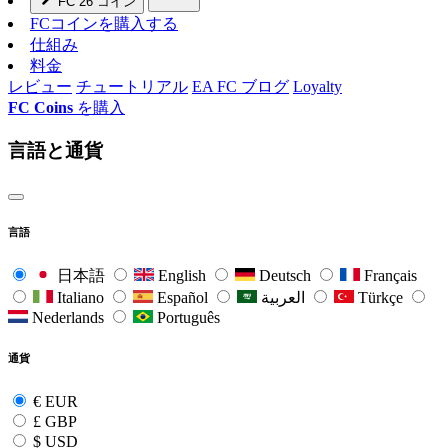
FC 26 コイン
FCコインを購入する
仕組み
料金
レビュー
チュートリアル
EA FC ブログ
Loyalty
FC Coins
を購入
言語と通貨
言語
日本語
English
Deutsch
Français
Italiano
Español
العربية
Türkçe
Nederlands
Português
通貨
€
EUR
£
GBP
$
USD