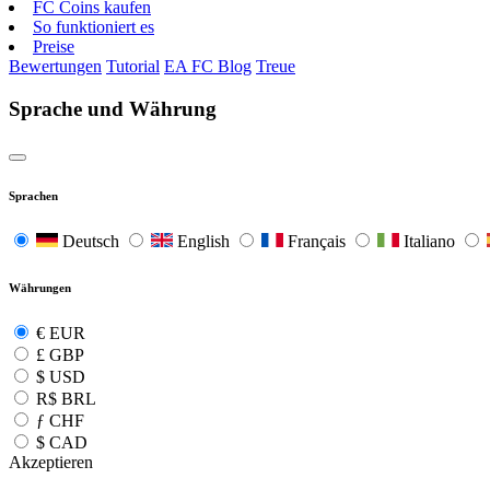
FC Coins kaufen
So funktioniert es
Preise
Bewertungen
Tutorial
EA FC Blog
Treue
Sprache und Währung
Sprachen
Deutsch
English
Français
Italiano
Währungen
€
EUR
£
GBP
$
USD
R$
BRL
ƒ
CHF
$
CAD
Akzeptieren