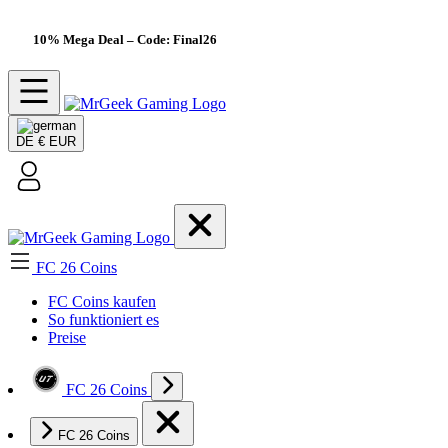
10% Mega Deal
– Code: Final26
DE
€ EUR
FC 26 Coins
FC Coins kaufen
So funktioniert es
Preise
FC 26 Coins
FC 26 Coins