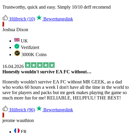
Trustworthy, quick and easy. Simply 10/10 deff recomend
Hilfreich
(10)
Bewertungslink
J
Joshua Dixon
UK
Verifiziert
3000K Coins
16.04.2026
Honestly wouldn't survive EA FC without…
Honestly wouldn't survive EA FC without MR GEEK, as a dad
who works 60 hours a week I don't have all the time in the world to
save for players and packs but mr geek makes playing the game so
much more fun for me! RELIABLE, HELPFUL! THE BEST!
Hilfreich
(96)
Bewertungslink
J
jerome wauthion
FR