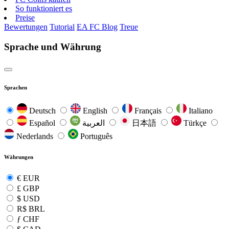
So funktioniert es
Preise
Bewertungen
Tutorial
EA FC Blog
Treue
Sprache und Währung
Sprachen
Deutsch
English
Français
Italiano
Español
العربية
日本語
Türkçe
Nederlands
Português
Währungen
€
EUR
£
GBP
$
USD
R$
BRL
ƒ
CHF