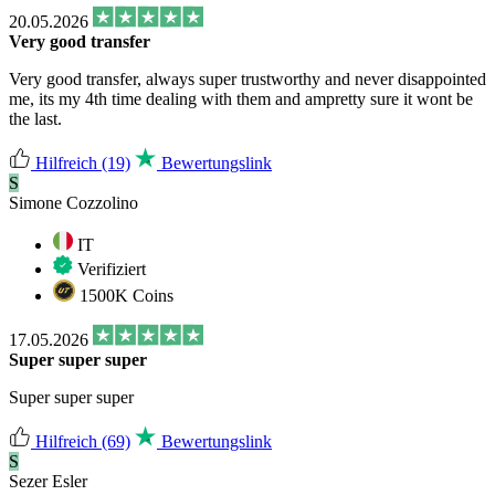
20.05.2026
Very good transfer
Very good transfer, always super trustworthy and never disappointed
me, its my 4th time dealing with them and ampretty sure it wont be
the last.
Hilfreich
(19)
Bewertungslink
S
Simone Cozzolino
IT
Verifiziert
1500K Coins
17.05.2026
Super super super
Super super super
Hilfreich
(69)
Bewertungslink
S
Sezer Esler