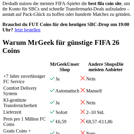
Deshalb nutzen die meisten FIFA-Spieler die
best fifa coin site
, um
ihr Konto für SBCs und schnelle Transfermarkt-Deals aufzuladen –
anstatt auf Pack-Glück zu hoffen oder hunderte Matches zu grinden.
Brauchst du FUT Coins für den heutigen SBC-Drop um 19:00
Uhr?
Jetzt bestellen
Warum MrGeek für günstige FIFA 26
Coins
MrGeek
Unser
Andere Shops
Die
Shop
meisten Anbieter
+7 Jahre zuverlässiger
Ja
Nein
FC Service
Comfort Delivery
Automatisch
Manuell
System
KI-gestützte
Ja
Nein
Transfersicherheit
Lieferzeit
Sofort
2–10 Std.
Preis pro 1 Million FC
€6,59
€8,57–€11,86
Coins
Gratis Coins +
Ja
Nein