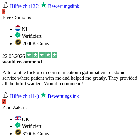
Hilfreich
(127)
Bewertungslink
F
Freek Simonis
NL
Verifiziert
2000K Coins
22.05.2026
would recommend
After a little hick up in communication i got inpatient, customer
service where patient with me and helped me greatly, They provided
all the info i wanted. Would recommend!
Hilfreich
(114)
Bewertungslink
Z
Zaid Zakaria
UK
Verifiziert
3500K Coins