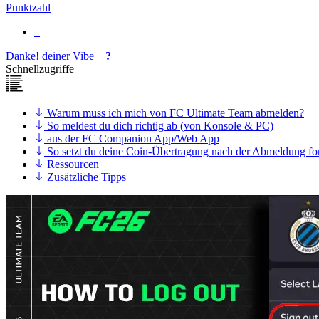
Punktzahl
Danke!
deiner
Vibe
?
Schnellzugriffe
Warum muss ich mich von FC Ultimate Team abmelden?
So meldest du dich richtig ab (von Konsole & PC)
aus der FC Companion App/Web App
So setzt du deine Coin-Übertragung nach der Abmeldung fo
Ressourcen
Zusätzliche Tipps