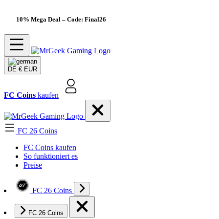
10% Mega Deal
– Code: Final26
DE
€ EUR
FC Coins
kaufen
FC 26 Coins
FC Coins kaufen
So funktioniert es
Preise
FC 26 Coins
FC 26 Coins