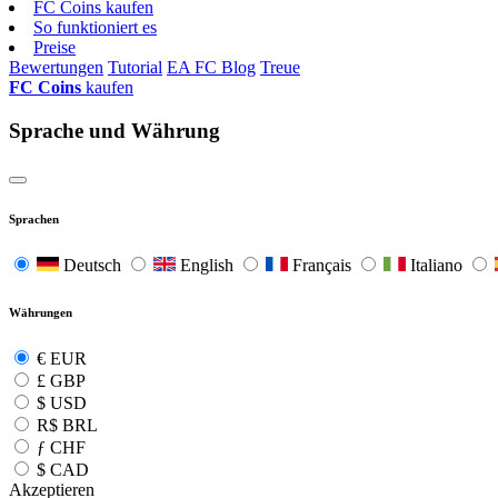
FC Coins kaufen
So funktioniert es
Preise
Bewertungen
Tutorial
EA FC Blog
Treue
FC Coins
kaufen
Sprache und Währung
Sprachen
Deutsch
English
Français
Italiano
Währungen
€
EUR
£
GBP
$
USD
R$
BRL
ƒ
CHF
$
CAD
Akzeptieren