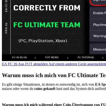
EA FC 26
Aus FUT abmelden
Auf einem anderen Gerät angemeldetti
Warum muss ich mich von FC Ultimate T
Es gibt einige Situationen, in denen es notwendig ist, sich von
EA Sp
nutzen oder wenn du
coins gekauft
hast und das System dich aufford
Warum muss ich mich während einer Coin-Übertragung von F