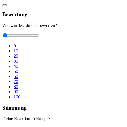
Bewertung
Wie würdest du das bewerten?
0
10
20
30
40
50
60
70
80
90
100
Stimmung
Deine Reaktion in Emojis?