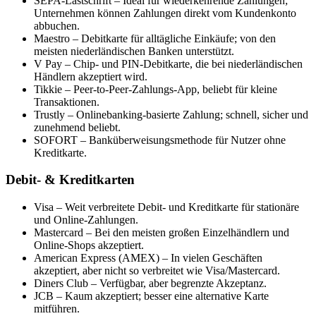
SEPA-Lastschrift – Ideal für wiederkehrende Zahlungen;
Unternehmen können Zahlungen direkt vom Kundenkonto
abbuchen.
Maestro – Debitkarte für alltägliche Einkäufe; von den
meisten niederländischen Banken unterstützt.
V Pay – Chip- und PIN-Debitkarte, die bei niederländischen
Händlern akzeptiert wird.
Tikkie – Peer-to-Peer-Zahlungs-App, beliebt für kleine
Transaktionen.
Trustly – Onlinebanking-basierte Zahlung; schnell, sicher und
zunehmend beliebt.
SOFORT – Banküberweisungsmethode für Nutzer ohne
Kreditkarte.
Debit- & Kreditkarten
Visa – Weit verbreitete Debit- und Kreditkarte für stationäre
und Online-Zahlungen.
Mastercard – Bei den meisten großen Einzelhändlern und
Online-Shops akzeptiert.
American Express (AMEX) – In vielen Geschäften
akzeptiert, aber nicht so verbreitet wie Visa/Mastercard.
Diners Club – Verfügbar, aber begrenzte Akzeptanz.
JCB – Kaum akzeptiert; besser eine alternative Karte
mitführen.