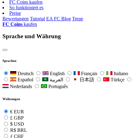
FC Coins kaufen
So funktioniert es
Preise
Bewertungen
Tutorial
EA FC Blog
Treue
FC Coins
kaufen
Sprache und Währung
Sprachen
Deutsch
English
Français
Italiano
Español
العربية
日本語
Türkçe
Nederlands
Português
Währungen
€
EUR
£
GBP
$
USD
R$
BRL
ƒ
CHF