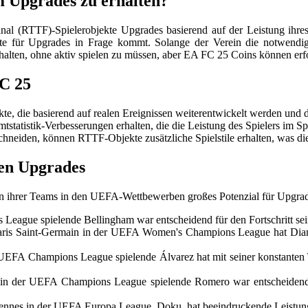
m Upgrades zu erhalten?
al (RTTF)-Spielerobjekte Upgrades basierend auf der Leistung ihr
arte für Upgrades in Frage kommt. Solange der Verein die notwendi
halten, ohne aktiv spielen zu müssen, aber EA FC 25 Coins können erfo
C 25
 die basierend auf realen Ereignissen weiterentwickelt werden und den
atistik-Verbesserungen erhalten, die die Leistung des Spielers im Sp
hneiden, können RTTF-Objekte zusätzliche Spielstile erhalten, was die S
len Upgrades
 ihrer Teams in den UEFA-Wettbewerben großes Potenzial für Upgrades
League spielende Bellingham war entscheidend für den Fortschritt s
Paris Saint-Germain in der UEFA Women's Champions League hat Diani
 UEFA Champions League spielende Álvarez hat mit seiner konstanten T
in der UEFA Champions League spielende Romero war entscheidend 
nnes in der UEFA Europa League, Doku, hat beeindruckende Leistung