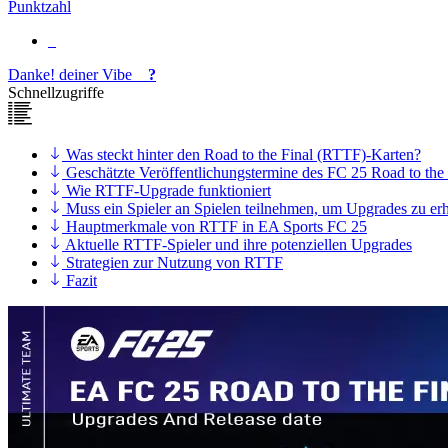
Punktzahl
Danke!
deiner
Vibe
?
Schnellzugriffe
Was steckt hinter den Road to the Final (RTTF)-Karten?
Geschätzte Veröffentlichungstermine des FC 25 Road to the
Wie RTTF-Upgrade funktioniert
Muss ein Spieler an Spielen teilnehmen, um Upgrades zu erh
Hauptmerkmale von RTTF in EA Sports FC 25
Aktuelle RTTF-Spieler und ihre potenziellen Upgrades
Strategien zur Nutzung von RTTF
Fazit