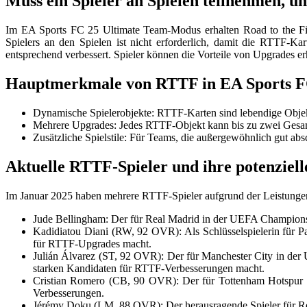
Muss ein Spieler an Spielen teilnehmen, u
Im EA Sports FC 25 Ultimate Team-Modus erhalten Road to the Fin
Spielers an den Spielen ist nicht erforderlich, damit die RTTF-K
entsprechend verbessert. Spieler können die Vorteile von Upgrades er
Hauptmerkmale von RTTF in EA Sports F
Dynamische Spielerobjekte: RTTF-Karten sind lebendige Objekte,
Mehrere Upgrades: Jedes RTTF-Objekt kann bis zu zwei Gesamtst
Zusätzliche Spielstile: Für Teams, die außergewöhnlich gut absc
Aktuelle RTTF-Spieler und ihre potenziel
Im Januar 2025 haben mehrere RTTF-Spieler aufgrund der Leistungen
Jude Bellingham: Der für Real Madrid in der UEFA Champions 
Kadidiatou Diani (RW, 92 OVR): Als Schlüsselspielerin für 
für RTTF-Upgrades macht.
Julián Álvarez (ST, 92 OVR): Der für Manchester City in der
starken Kandidaten für RTTF-Verbesserungen macht.
Cristian Romero (CB, 90 OVR): Der für Tottenham Hotspur 
Verbesserungen.
Jérémy Doku (LM, 88 OVR): Der herausragende Spieler für Re