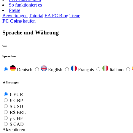
So funktioniert es
Preise
Bewertungen
Tutorial
EA FC Blog
Treue
FC Coins
kaufen
Sprache und Währung
Sprachen
Deutsch
English
Français
Italiano
Währungen
€
EUR
£
GBP
$
USD
R$
BRL
ƒ
CHF
$
CAD
Akzeptieren