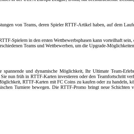
eistungen von Teams, deren Spieler RTTF-Artikel haben, auf dem Lauf
RTTF-Spielern in den ersten Wettbewerbsphasen kann vorteilhaft sein, 
verschiedenen Teams und Wettbewerben, um die Upgrade-Möglichkeiten 
 spannende und dynamische Möglichkeit, Ihr Ultimate Team-Erlebnis
ie nun früh in RTTF-Karten investieren oder den Teamfortschritt verfo
der Möglichkeit, RTTF-Karten mit FC Coins zu kaufen oder zu handeln, 
päischen Turniere bewegen. Die RTTF-Promo bringt neue Schichten vo