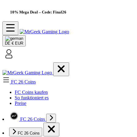
10% Mega Deal
– Code: Final26
DE
€ EUR
FC 26 Coins
FC Coins kaufen
So funktioniert es
Preise
FC 26 Coins
FC 26 Coins