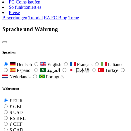
FC Coins kaufen
So funktioniert es
Preise
Bewertungen
Tutorial
EA FC Blog
Treue
Sprache und Währung
Sprachen
Deutsch
English
Français
Italiano
Español
العربية
日本語
Türkçe
Nederlands
Português
Währungen
€
EUR
£
GBP
$
USD
R$
BRL
ƒ
CHF
$
CAD