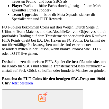
neuesten Promo- und Icon-SBCs ab
Player Packs
— öffne Packs durch günstig auf dem Markt
gekauftes Futter (Fodder)
Team Upgrades
— baue dir Meta-Squads, sichere dir
Spezialkarten und FUT Rewards
FUT-Spieler bekommen Coins auf drei Wegen: Durch Siege in
Ultimate Team-Matches und das Abschließen von Objectives, durch
profitables Trading auf dem Transfermarkt oder durch den Kauf von
FIFA Points direkt bei EA. Der Haken an FC Points: Du kannst sie
nur für zufällige Packs ausgeben und sie sind extrem teuer –
besonders mitten in der Saison, wenn kranke Promos wie TOTS
oder TOTY live gehen.
Deshalb nutzen die meisten FIFA-Spieler die
best fifa coin site
, um
ihr Konto für SBCs und schnelle Transfermarkt-Deals aufzuladen –
anstatt auf Pack-Glück zu hoffen oder hunderte Matches zu grinden.
Brauchst du FUT Coins für den heutigen SBC-Drop um 19:00
Uhr?
Jetzt bestellen