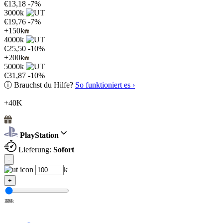
€13,18
-7%
3000k
€19,76
-7%
+150k
4000k
€25,50
-10%
+200k
5000k
€31,87
-10%
ⓘ
Brauchst du Hilfe?
So funktioniert es ›
+40K
PlayStation
Lieferung:
Sofort
-
k
+
100k
1M
2M
3M
4M
5M