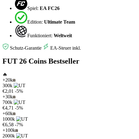
Spiel:
EA FC26
Edition:
Ultimate Team
Funktioniert:
Weltweit
Schutz-Garantie
EA-Steuer inkl.
FUT 26 Coins Bestseller
🔥
+20k
300k
€2,01
-5%
+30k
700k
€4,71
-5%
+60k
1000k
€6,58
-7%
+100k
2000k