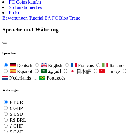
FC Coins kaufen
So funktioniert es
Preise
Bewertungen
Tutorial
EA FC Blog
Treue
Sprache und Währung
Sprachen
Deutsch
English
Français
Italiano
Español
العربية
日本語
Türkçe
Nederlands
Português
Währungen
€
EUR
£
GBP
$
USD
R$
BRL
ƒ
CHF
$
CAD