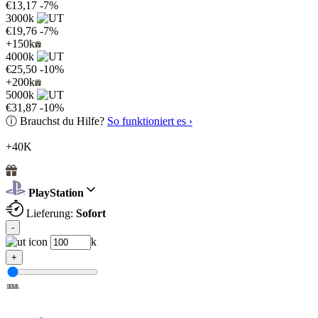
€13,17
-7%
3000k
€19,76
-7%
+150k
4000k
€25,50
-10%
+200k
5000k
€31,87
-10%
ⓘ
Brauchst du Hilfe?
So funktioniert es ›
+40K
PlayStation
Lieferung:
Sofort
-
k
+
100k
1M
2M
3M
4M
5M