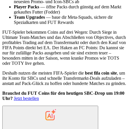
neuesten Promo- und Icon-SBCs ab
Player Packs
— öffne Packs durch günstig auf dem Markt
gekauftes Futter (Fodder)
Team Upgrades
— baue dir Meta-Squads, sichere dir
Spezialkarten und FUT Rewards
FUT-Spieler bekommen Coins auf drei Wegen: Durch Siege in
Ultimate Team-Matches und das Abschließen von Objectives, durch
profitables Trading auf dem Transfermarkt oder durch den Kauf von
FIFA Points direkt bei EA. Der Haken an FC Points: Du kannst sie
nur für zufällige Packs ausgeben und sie sind extrem teuer –
besonders mitten in der Saison, wenn kranke Promos wie TOTS
oder TOTY live gehen.
Deshalb nutzen die meisten FIFA-Spieler die
best fifa coin site
, um
ihr Konto für SBCs und schnelle Transfermarkt-Deals aufzuladen –
anstatt auf Pack-Glück zu hoffen oder hunderte Matches zu grinden.
Brauchst du FUT Coins für den heutigen SBC-Drop um 19:00
Uhr?
Jetzt bestellen