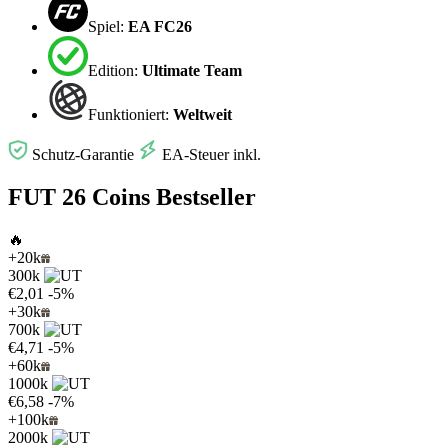
Spiel:
EA FC26
Edition:
Ultimate Team
Funktioniert:
Weltweit
Schutz-Garantie
EA-Steuer inkl.
FUT 26 Coins Bestseller
🔥
+20k
300k
€2,01
-5%
+30k
700k
€4,71
-5%
+60k
1000k
€6,58
-7%
+100k
2000k