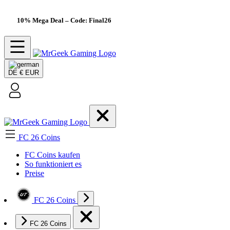
10% Mega Deal
– Code: Final26
DE
€ EUR
FC 26 Coins
FC Coins kaufen
So funktioniert es
Preise
FC 26 Coins
FC 26 Coins