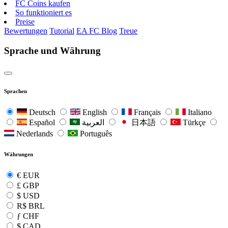
FC Coins kaufen
So funktioniert es
Preise
Bewertungen
Tutorial
EA FC Blog
Treue
Sprache und Währung
Sprachen
Deutsch
English
Français
Italiano
Español
العربية
日本語
Türkçe
Nederlands
Português
Währungen
€
EUR
£
GBP
$
USD
R$
BRL
ƒ
CHF
$
CAD