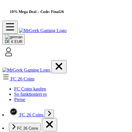
10% Mega Deal
– Code: Final26
DE
€ EUR
FC 26 Coins
FC Coins kaufen
So funktioniert es
Preise
FC 26 Coins
FC 26 Coins