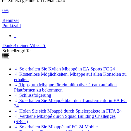
Zuletzt geändert: 11. Mai 2024
0%
Benutzer
Punktzahl
Danke!
deiner
Vibe
?
Schnellzugriffe
So erhalten Sie Kylian Mbappé in EA Sports FC 24
Kostenlose Möglichkeiten, Mbappe auf allen Konsolen zu
erhalten
Tipps, um Mbappe für ein ultimatives Team auf allen
Plattformen zu bekommen
Schlussfolgerung
So erhalten Sie Mbappé über den Transfermarkt in EA FC
24
Holen Sie sich Mbappé durch Spielerpakete in FIFA 24
Verdiene Mbappé durch Squad Building Challenges
(SBCs)
So erhalten Sie Mbappé auf FC 24 Mobile