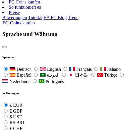
FC Coins kaufen
So funktioniert es
Preise
Bewertungen
Tutorial
EA FC Blog
Treue
FC Coins
kaufen
Sprache und Währung
Sprachen
Deutsch
English
Français
Italiano
Español
العربية
日本語
Türkçe
Nederlands
Português
Währungen
€
EUR
£
GBP
$
USD
R$
BRL
ƒ
CHF