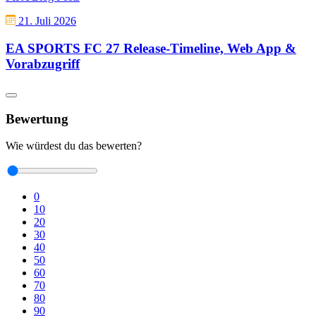
21. Juli 2026
EA SPORTS FC 27 Release-Timeline, Web App &
Vorabzugriff
Bewertung
Wie würdest du das bewerten?
0
10
20
30
40
50
60
70
80
90