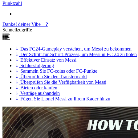
Punktzahl
Danke!
deiner
Vibe
?
Schnellzugriffe
Das FC24-Gameplay verstehen, um Messi zu bekommen
Der Schritt-für-Schritt-Prozess, um Messi in FC 24 zu holen
Effektiver Einsatz von Messi
Schlussfolgerung
Sammeln Sie FC-coins oder FC-Punkte
Überprüfen Sie den Transfermarkt
Überprüfen Sie die Verfügbarkeit von Messi
Bieten oder kaufen
Verträge aushandeln
Fügen Sie Lionel Messi zu Ihrem Kader hinzu