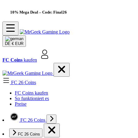
10% Mega Deal
– Code: Final26
DE
€ EUR
FC Coins
kaufen
FC 26 Coins
FC Coins kaufen
So funktioniert es
Preise
FC 26 Coins
FC 26 Coins