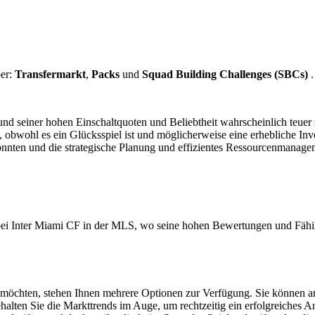
ber:
Transfermarkt
,
Packs
und
Squad Building Challenges (SBCs)
nd seiner hohen Einschaltquoten und Beliebtheit wahrscheinlich teuer 
obwohl es ein Glücksspiel ist und möglicherweise eine erhebliche Inves
önnten und die strategische Planung und effizientes Ressourcenmanage
t er bei Inter Miami CF in der MLS, wo seine hohen Bewertungen und Fäh
möchten, stehen Ihnen mehrere Optionen zur Verfügung. Sie können 
lten Sie die Markttrends im Auge, um rechtzeitig ein erfolgreiches A