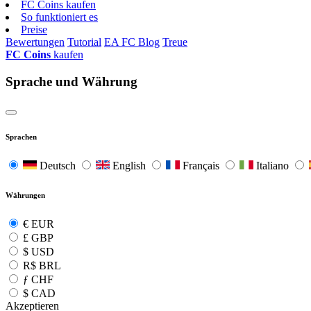
FC Coins kaufen
So funktioniert es
Preise
Bewertungen
Tutorial
EA FC Blog
Treue
FC Coins
kaufen
Sprache und Währung
Sprachen
Deutsch
English
Français
Italiano
Währungen
€
EUR
£
GBP
$
USD
R$
BRL
ƒ
CHF
$
CAD
Akzeptieren