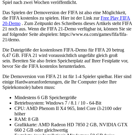
Spiel nach zwei Wochen veröffentlicht.
Das Spielen der Demoversion der FIFA ist also eine Möglichkeit,
die FIFA kostenlos zu spielen. Hier ist der Link zur
Free Play FIFA
20-Demo
. Zum Zeitpunkt des Schreibens dieses Artikels steht FIFA
21 noch aus. Wenn die FIFA 21-Demo verfügbar ist, können Sie sie
auf folgender Seite abspielen: https://www.ea.com/games/fifa/fifa-
21/demo.
Die Dateigröße der kostenlosen FIFA-Demo für FIFA 20 betrug
6,47 GB. FIFA 21 wird voraussichtlich ungefähr gleich groß
sein. Bereiten Sie also freien Speicherplatz auf Ihrer Festplatte vor,
bevor Sie die FIFA kostenlos herunterladen.
Die Demoversion von FIFA 21 ist für 1-4 Spieler spielbar. Hier sind
einige Hardwareanforderungen, die Ihr Computer (oder Ihre
Spielekonsole) haben muss:
Mindestens 6 GB Speichergröße
Betriebssystem: Windows 7 / 8.1 / 10 - 64-Bit
CPU: AMD Phenom II X4 965, Intel Core i3-2100 oder
höher
RAM: 8 GB
Grafikkarte: AMD Radeon HD 7850 2 GB, NVIDIA GTX
660 2 GB oder gleichwertig