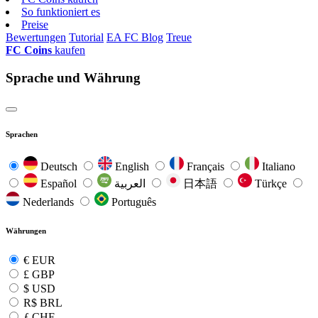
So funktioniert es
Preise
Bewertungen
Tutorial
EA FC Blog
Treue
FC Coins
kaufen
Sprache und Währung
Sprachen
Deutsch
English
Français
Italiano
Español
العربية
日本語
Türkçe
Nederlands
Português
Währungen
€
EUR
£
GBP
$
USD
R$
BRL
ƒ
CHF