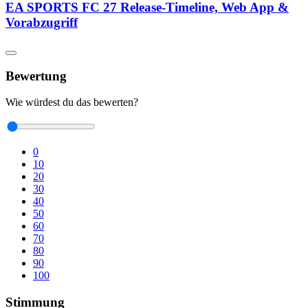
EA SPORTS FC 27 Release-Timeline, Web App &
Vorabzugriff
Bewertung
Wie würdest du das bewerten?
0
10
20
30
40
50
60
70
80
90
100
Stimmung