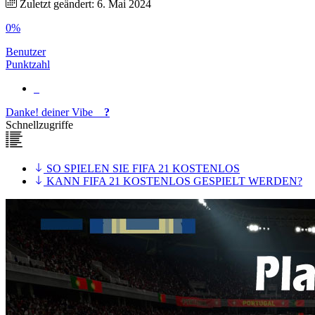
Zuletzt geändert: 6. Mai 2024
0%
Benutzer
Punktzahl
Danke!
deiner
Vibe
?
Schnellzugriffe
SO SPIELEN SIE FIFA 21 KOSTENLOS
KANN FIFA 21 KOSTENLOS GESPIELT WERDEN?