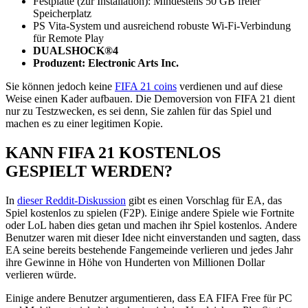
Festplatte (zur Installation): Mindestens 50 GB freier
Speicherplatz
PS Vita-System und ausreichend robuste Wi-Fi-Verbindung
für Remote Play
DUALSHOCK®4
Produzent: Electronic Arts Inc.
Sie können jedoch keine
FIFA 21 coins
verdienen und auf diese
Weise einen Kader aufbauen. Die Demoversion von FIFA 21 dient
nur zu Testzwecken, es sei denn, Sie zahlen für das Spiel und
machen es zu einer legitimen Kopie.
KANN FIFA 21 KOSTENLOS
GESPIELT WERDEN?
In
dieser Reddit-Diskussion
gibt es einen Vorschlag für EA, das
Spiel kostenlos zu spielen (F2P). Einige andere Spiele wie Fortnite
oder LoL haben dies getan und machen ihr Spiel kostenlos. Andere
Benutzer waren mit dieser Idee nicht einverstanden und sagten, dass
EA seine bereits bestehende Fangemeinde verlieren und jedes Jahr
ihre Gewinne in Höhe von Hunderten von Millionen Dollar
verlieren würde.
Einige andere Benutzer argumentieren, dass EA FIFA Free für PC