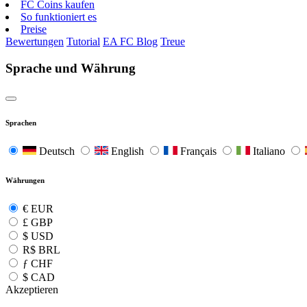
FC Coins kaufen
So funktioniert es
Preise
Bewertungen
Tutorial
EA FC Blog
Treue
Sprache und Währung
Sprachen
Deutsch
English
Français
Italiano
Währungen
€
EUR
£
GBP
$
USD
R$
BRL
ƒ
CHF
$
CAD
Akzeptieren