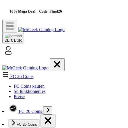
10% Mega Deal
– Code: Final26
DE
€ EUR
FC 26 Coins
FC Coins kaufen
So funktioniert es
Preise
FC 26 Coins
FC 26 Coins