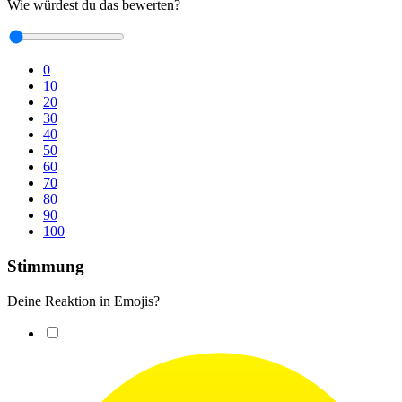
Wie würdest du das bewerten?
0
10
20
30
40
50
60
70
80
90
100
Stimmung
Deine Reaktion in Emojis?