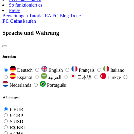
So funktioniert es
Preise
Bewertungen
Tutorial
EA FC Blog
Treue
FC Coins
kaufen
Sprache und Währung
Sprachen
Deutsch
English
Français
Italiano
Español
العربية
日本語
Türkçe
Nederlands
Português
Währungen
€
EUR
£
GBP
$
USD
R$
BRL
ƒ
CHF