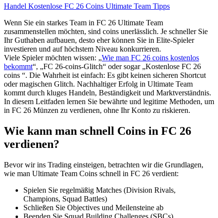
Handel
Kostenlose FC 26 Coins
Ultimate Team Tipps
Wenn Sie ein starkes Team in FC 26 Ultimate Team
zusammenstellen möchten, sind coins unerlässlich. Je schneller Sie
Ihr Guthaben aufbauen, desto eher können Sie in Elite-Spieler
investieren und auf höchstem Niveau konkurrieren.
Viele Spieler möchten wissen: „
Wie man FC 26 coins kostenlos
bekommt
“, „FC 26-coins-Glitch“ oder sogar „Kostenlose FC 26
coins “. Die Wahrheit ist einfach: Es gibt keinen sicheren Shortcut
oder magischen Glitch. Nachhaltiger Erfolg in Ultimate Team
kommt durch kluges Handeln, Beständigkeit und Marktverständnis.
In diesem Leitfaden lernen Sie bewährte und legitime Methoden, um
in FC 26 Münzen zu verdienen, ohne Ihr Konto zu riskieren.
Wie kann man schnell Coins in FC 26
verdienen?
Bevor wir ins Trading einsteigen, betrachten wir die Grundlagen,
wie man Ultimate Team Coins schnell in FC 26 verdient:
Spielen Sie regelmäßig Matches (Division Rivals,
Champions, Squad Battles)
Schließen Sie Objectives und Meilensteine ab
Beenden Sie Squad Building Challenges (SBCs)