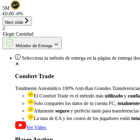
5M
€0.00
-0%
Next slide
2
Elegir
Cantidad
Métodos de Entrega
Selecciona tu método de entrega en la página de entrega de
✕
Comfort Trade
Totalmente Automático
100% Anti-Ban
Grandes Transferencia
El Comfort Trade es el método más
utilizado
y
confi
Solo compartes los datos de tu cuenta FC,
totalmente
Altamente
seguro
y perfecto tanto para transferenci
La tasa de EA y los costos de los jugadores están
tota
Ver Video
Player Auction