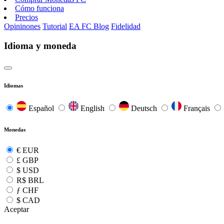
Cómo funciona
Precios
Opininones
Tutorial
EA FC Blog
Fidelidad
Idioma y moneda
Idiomas
Español
English
Deutsch
Français
Monedas
€
EUR
£
GBP
$
USD
R$
BRL
ƒ
CHF
$
CAD
Aceptar