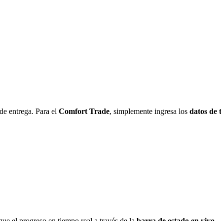
de entrega. Para el
Comfort Trade
, simplemente ingresa los
datos de 
igue el progreso en tiempo real a través de la
barra de estado en vivo
.