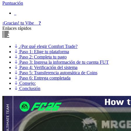
Puntuación
¡Gracias!
tu
Vibe
?
Enlaces rápidos
¿Por qué elegir Comfort Trade?
Paso 1: Elige tu plataforma
Paso 2: Completa tu pago
Paso 3: Ingresa la información de tu cuenta FUT
Paso 4: Verificación del sistema
Paso 5: Transferencia automática de Coins
Paso 6: Entrega completada
Consejo:
Conclusión