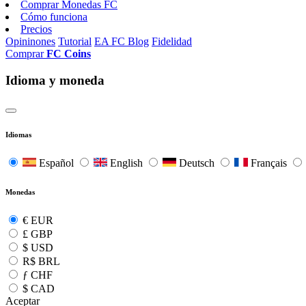
Comprar Monedas FC
Cómo funciona
Precios
Opininones
Tutorial
EA FC Blog
Fidelidad
Comprar
FC Coins
Idioma y moneda
Idiomas
Español
English
Deutsch
Français
Monedas
€
EUR
£
GBP
$
USD
R$
BRL
ƒ
CHF
$
CAD
Aceptar