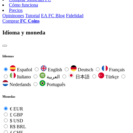
Cómo funciona
Precios
Opininones
Tutorial
EA FC Blog
Fidelidad
Comprar
FC Coins
Idioma y moneda
Idiomas
Español
English
Deutsch
Français
Italiano
العربية
日本語
Türkçe
Nederlands
Português
Monedas
€
EUR
£
GBP
$
USD
R$
BRL
ƒ
CHF