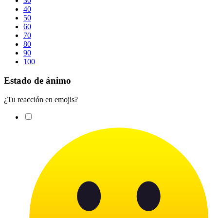
30
40
50
60
70
80
90
100
Estado de ánimo
¿Tu reacción en emojis?