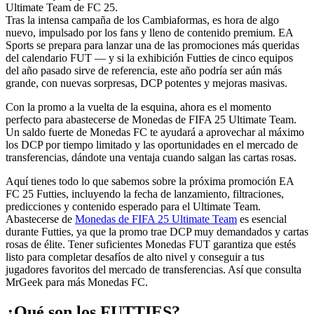
Ultimate Team de FC 25.
Tras la intensa campaña de los Cambiaformas, es hora de algo
nuevo, impulsado por los fans y lleno de contenido premium. EA
Sports se prepara para lanzar una de las promociones más queridas
del calendario FUT — y si la exhibición Futties de cinco equipos
del año pasado sirve de referencia, este año podría ser aún más
grande, con nuevas sorpresas, DCP potentes y mejoras masivas.
Con la promo a la vuelta de la esquina, ahora es el momento
perfecto para abastecerse de Monedas de FIFA 25 Ultimate Team.
Un saldo fuerte de Monedas FC te ayudará a aprovechar al máximo
los DCP por tiempo limitado y las oportunidades en el mercado de
transferencias, dándote una ventaja cuando salgan las cartas rosas.
Aquí tienes todo lo que sabemos sobre la próxima promoción EA
FC 25 Futties, incluyendo la fecha de lanzamiento, filtraciones,
predicciones y contenido esperado para el Ultimate Team.
Abastecerse de
Monedas de FIFA 25 Ultimate Team
es esencial
durante Futties, ya que la promo trae DCP muy demandados y cartas
rosas de élite. Tener suficientes Monedas FUT garantiza que estés
listo para completar desafíos de alto nivel y conseguir a tus
jugadores favoritos del mercado de transferencias. Así que consulta
MrGeek para más Monedas FC.
¿Qué son los FUTTIES?