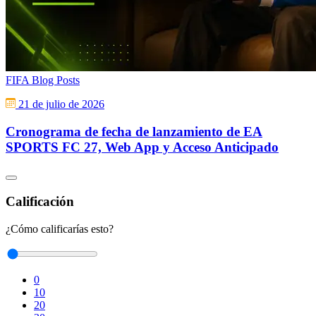
FIFA Blog Posts
21 de julio de 2026
Cronograma de fecha de lanzamiento de EA
SPORTS FC 27, Web App y Acceso Anticipado
Calificación
¿Cómo calificarías esto?
0
10
20