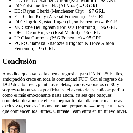
LD: Trent Alexander-Arnold (Real Madrid) – 98 GRL
DC: Cristiano Ronaldo (Al Nassr) – 98 GRL
ED: Rayan Cherki (Manchester City) – 97 GRL
ED: Chloe Kelly (Arsenal Femenino) – 97 GRL
DFC: Ingrid Syrstad Engen (Lyon Femenino) – 96 GRL
MC: Jobe Bellingham (Borussia Dortmund) – 96 GRL
DFC: Dean Huijsen (Real Madrid) – 96 GRL
LI: Olga Carmona (PSG Femenino) – 95 GRL
POR: Chiamaka Nnadozie (Brighton & Hove Albion
Femenino) – 95 GRL
Conclusión
A medida que avanza la cuenta regresiva para EA FC 25 Futties, la
anticipación crece en toda la comunidad FUT. Con el regreso de
DCP de alto nivel, plantillas repletas, íconos valorados en 99 y
sorpresas impulsadas por fichajes, el evento de este año se perfila
como el más emocionante hasta ahora. Ya sea que busques
completar desafíos de élite o mejorar tu plantilla con cartas rosas
exclusivas, este es el momento para prepararte — porque una vez
que comiencen los Futties, Ultimate Team entra en un nuevo nivel.