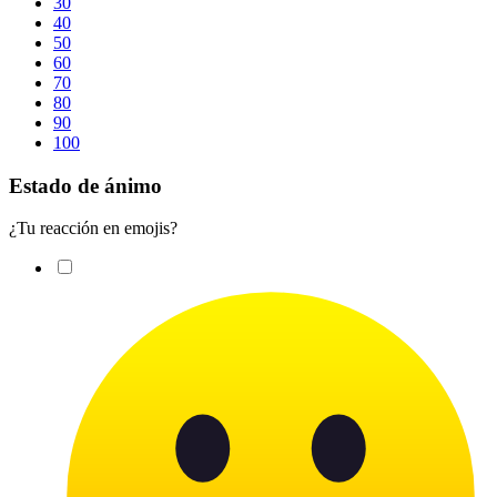
30
40
50
60
70
80
90
100
Estado de ánimo
¿Tu reacción en emojis?