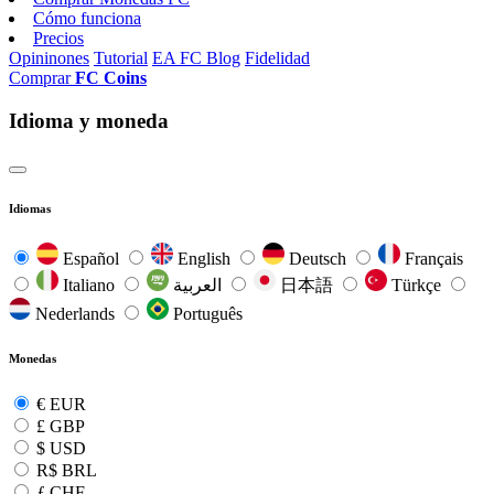
Cómo funciona
Precios
Opininones
Tutorial
EA FC Blog
Fidelidad
Comprar
FC Coins
Idioma y moneda
Idiomas
Español
English
Deutsch
Français
Italiano
العربية
日本語
Türkçe
Nederlands
Português
Monedas
€
EUR
£
GBP
$
USD
R$
BRL
ƒ
CHF