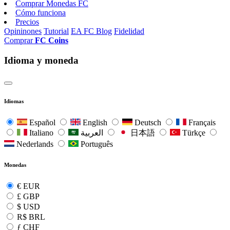
Comprar Monedas FC
Cómo funciona
Precios
Opininones
Tutorial
EA FC Blog
Fidelidad
Comprar
FC Coins
Idioma y moneda
Idiomas
Español
English
Deutsch
Français
Italiano
العربية
日本語
Türkçe
Nederlands
Português
Monedas
€
EUR
£
GBP
$
USD
R$
BRL
ƒ
CHF