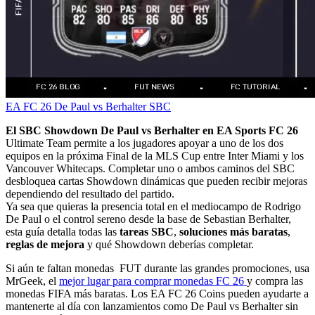
EA FC 26
De Paul vs Berhalter
SBC
El SBC Showdown De Paul vs Berhalter en EA Sports FC 26
Ultimate Team permite a los jugadores apoyar a uno de los dos
equipos en la próxima Final de la MLS Cup entre Inter Miami y los
Vancouver Whitecaps. Completar uno o ambos caminos del SBC
desbloquea cartas Showdown dinámicas que pueden recibir mejoras
dependiendo del resultado del partido.
Ya sea que quieras la presencia total en el mediocampo de Rodrigo
De Paul o el control sereno desde la base de Sebastian Berhalter,
esta guía detalla todas las
tareas SBC
,
soluciones más baratas
,
reglas de mejora
y qué Showdown deberías completar.
Si aún te faltan monedas FUT durante las grandes promociones, usa
MrGeek, el
mejor lugar para comprar monedas FC 26
y compra las
monedas FIFA más baratas. Los EA FC 26 Coins pueden ayudarte a
mantenerte al día con lanzamientos como De Paul vs Berhalter sin