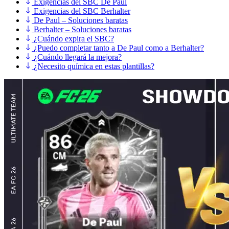
Exigencias del SBC De Paul
Exigencias del SBC Berhalter
De Paul – Soluciones baratas
Berhalter – Soluciones baratas
¿Cuándo expira el SBC?
¿Puedo completar tanto a De Paul como a Berhalter?
¿Cuándo llegará la mejora?
¿Necesito química en estas plantillas?