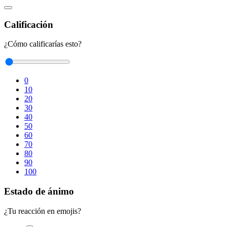
Calificación
¿Cómo calificarías esto?
0
10
20
30
40
50
60
70
80
90
100
Estado de ánimo
¿Tu reacción en emojis?