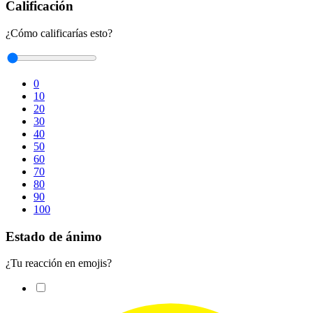
Calificación
¿Cómo calificarías esto?
0
10
20
30
40
50
60
70
80
90
100
Estado de ánimo
¿Tu reacción en emojis?