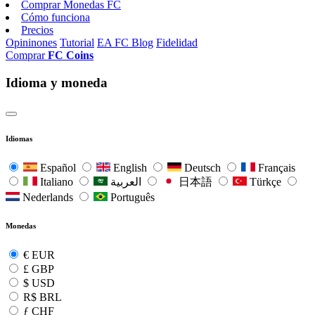
Comprar Monedas FC
Cómo funciona
Precios
Opininones
Tutorial
EA FC Blog
Fidelidad
Comprar
FC Coins
Idioma y moneda
Idiomas
Español
English
Deutsch
Français
Italiano
العربية
日本語
Türkçe
Nederlands
Português
Monedas
€
EUR
£
GBP
$
USD
R$
BRL
ƒ
CHF